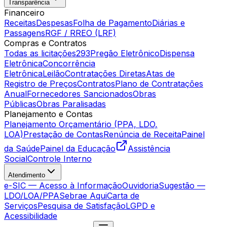
Transparência
Financeiro
Receitas
Despesas
Folha de Pagamento
Diárias e
Passagens
RGF / RREO (LRF)
Compras e Contratos
Todas as licitações
293
Pregão Eletrônico
Dispensa
Eletrônica
Concorrência
Eletrônica
Leilão
Contratações Diretas
Atas de
Registro de Preços
Contratos
Plano de Contratações
Anual
Fornecedores Sancionados
Obras
Públicas
Obras Paralisadas
Planejamento e Contas
Planejamento Orçamentário (PPA, LDO,
LOA)
Prestação de Contas
Renúncia de Receita
Painel
da Saúde
Painel da Educação
Assistência
Social
Controle Interno
Atendimento
e-SIC — Acesso à Informação
Ouvidoria
Sugestão —
LDO/LOA/PPA
Sebrae Aqui
Carta de
Serviços
Pesquisa de Satisfação
LGPD e
Acessibilidade