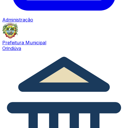
Administração
Prefeitura Municipal
Orindiúva