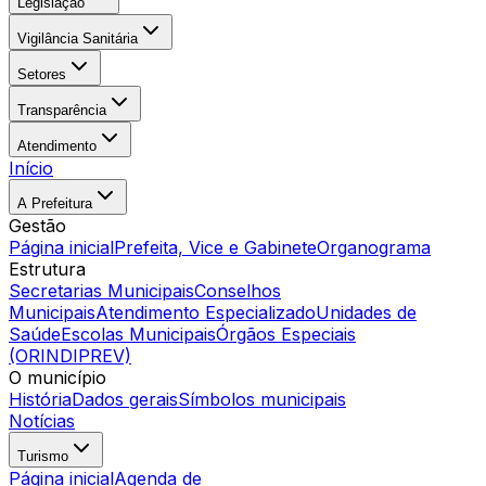
Legislação
Vigilância Sanitária
Setores
Transparência
Atendimento
Início
A Prefeitura
Gestão
Página inicial
Prefeita, Vice e Gabinete
Organograma
Estrutura
Secretarias Municipais
Conselhos
Municipais
Atendimento Especializado
Unidades de
Saúde
Escolas Municipais
Órgãos Especiais
(ORINDIPREV)
O município
História
Dados gerais
Símbolos municipais
Notícias
Turismo
Página inicial
Agenda de