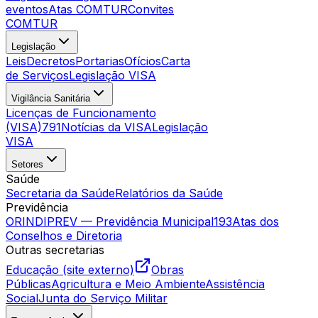
eventos
Atas COMTUR
Convites
COMTUR
Legislação
Leis
Decretos
Portarias
Ofícios
Carta
de Serviços
Legislação VISA
Vigilância Sanitária
Licenças de Funcionamento
(VISA)
791
Notícias da VISA
Legislação
VISA
Setores
Saúde
Secretaria da Saúde
Relatórios da Saúde
Previdência
ORINDIPREV — Previdência Municipal
193
Atas dos
Conselhos e Diretoria
Outras secretarias
Educação (site externo)
Obras
Públicas
Agricultura e Meio Ambiente
Assistência
Social
Junta do Serviço Militar