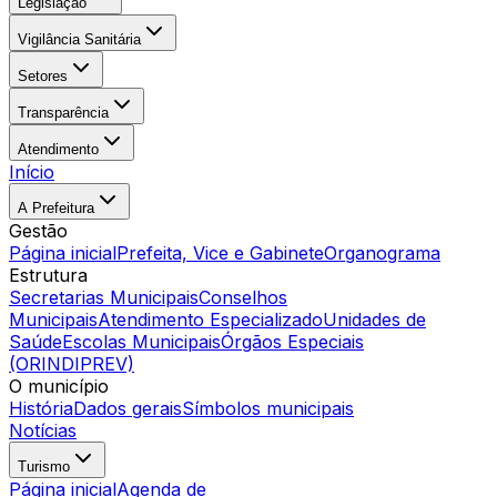
Legislação
Vigilância Sanitária
Setores
Transparência
Atendimento
Início
A Prefeitura
Gestão
Página inicial
Prefeita, Vice e Gabinete
Organograma
Estrutura
Secretarias Municipais
Conselhos
Municipais
Atendimento Especializado
Unidades de
Saúde
Escolas Municipais
Órgãos Especiais
(ORINDIPREV)
O município
História
Dados gerais
Símbolos municipais
Notícias
Turismo
Página inicial
Agenda de