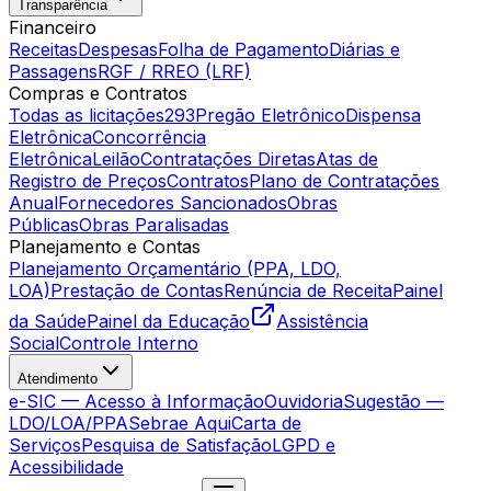
Transparência
Financeiro
Receitas
Despesas
Folha de Pagamento
Diárias e
Passagens
RGF / RREO (LRF)
Compras e Contratos
Todas as licitações
293
Pregão Eletrônico
Dispensa
Eletrônica
Concorrência
Eletrônica
Leilão
Contratações Diretas
Atas de
Registro de Preços
Contratos
Plano de Contratações
Anual
Fornecedores Sancionados
Obras
Públicas
Obras Paralisadas
Planejamento e Contas
Planejamento Orçamentário (PPA, LDO,
LOA)
Prestação de Contas
Renúncia de Receita
Painel
da Saúde
Painel da Educação
Assistência
Social
Controle Interno
Atendimento
e-SIC — Acesso à Informação
Ouvidoria
Sugestão —
LDO/LOA/PPA
Sebrae Aqui
Carta de
Serviços
Pesquisa de Satisfação
LGPD e
Acessibilidade