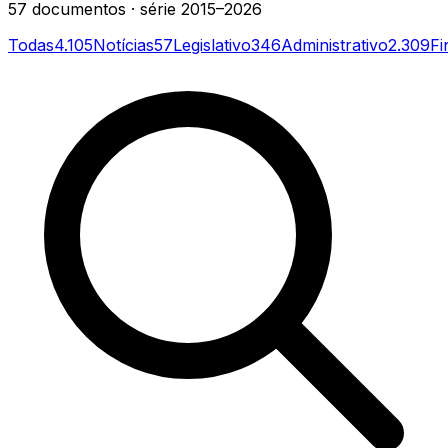
57
documentos
· série
2015–2026
Todas
4.105
Notícias
57
Legislativo
346
Administrativo
2.309
Fi