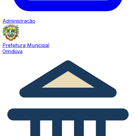
Administração
Prefeitura Municipal
Orindiúva