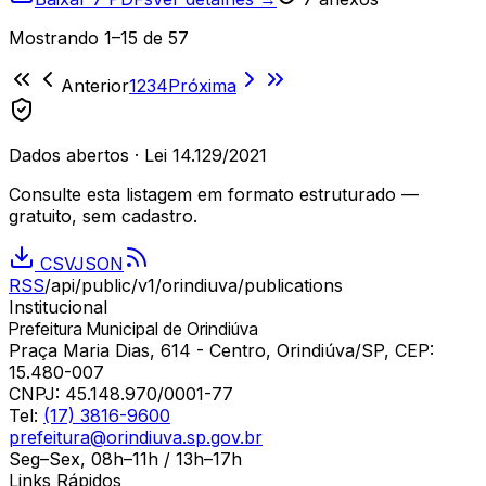
Mostrando
1
–
15
de
57
Anterior
1
2
3
4
Próxima
Dados abertos · Lei 14.129/2021
Consulte esta listagem em formato estruturado —
gratuito, sem cadastro.
CSV
JSON
RSS
/api/public/v1/
orindiuva
/publications
Institucional
Prefeitura Municipal de Orindiúva
Praça Maria Dias, 614 - Centro, Orindiúva/SP, CEP:
15.480-007
CNPJ:
45.148.970/0001-77
Tel:
(17) 3816-9600
prefeitura@orindiuva.sp.gov.br
Seg–Sex, 08h–11h / 13h–17h
Links Rápidos