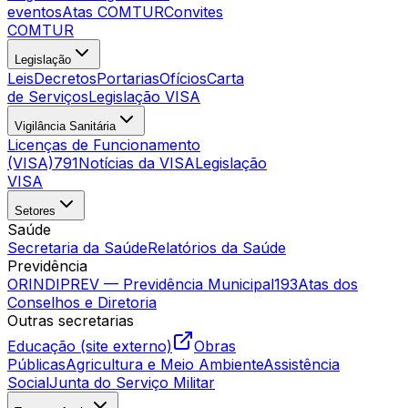
eventos
Atas COMTUR
Convites
COMTUR
Legislação
Leis
Decretos
Portarias
Ofícios
Carta
de Serviços
Legislação VISA
Vigilância Sanitária
Licenças de Funcionamento
(VISA)
791
Notícias da VISA
Legislação
VISA
Setores
Saúde
Secretaria da Saúde
Relatórios da Saúde
Previdência
ORINDIPREV — Previdência Municipal
193
Atas dos
Conselhos e Diretoria
Outras secretarias
Educação (site externo)
Obras
Públicas
Agricultura e Meio Ambiente
Assistência
Social
Junta do Serviço Militar