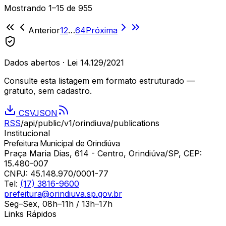
Mostrando
1
–
15
de
955
Anterior
1
2
…
64
Próxima
Dados abertos · Lei 14.129/2021
Consulte esta listagem em formato estruturado —
gratuito, sem cadastro.
CSV
JSON
RSS
/api/public/v1/
orindiuva
/publications
Institucional
Prefeitura Municipal de Orindiúva
Praça Maria Dias, 614 - Centro, Orindiúva/SP, CEP:
15.480-007
CNPJ:
45.148.970/0001-77
Tel:
(17) 3816-9600
prefeitura@orindiuva.sp.gov.br
Seg–Sex, 08h–11h / 13h–17h
Links Rápidos