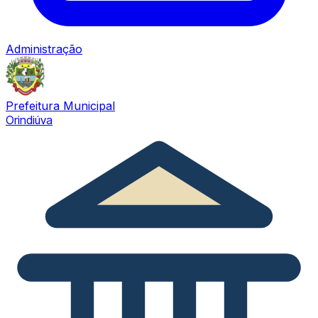
Administração
Prefeitura Municipal
Orindiúva