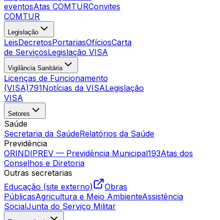
eventos
Atas COMTUR
Convites
COMTUR
Legislação
Leis
Decretos
Portarias
Ofícios
Carta
de Serviços
Legislação VISA
Vigilância Sanitária
Licenças de Funcionamento
(VISA)
791
Notícias da VISA
Legislação
VISA
Setores
Saúde
Secretaria da Saúde
Relatórios da Saúde
Previdência
ORINDIPREV — Previdência Municipal
193
Atas dos
Conselhos e Diretoria
Outras secretarias
Educação (site externo)
Obras
Públicas
Agricultura e Meio Ambiente
Assistência
Social
Junta do Serviço Militar