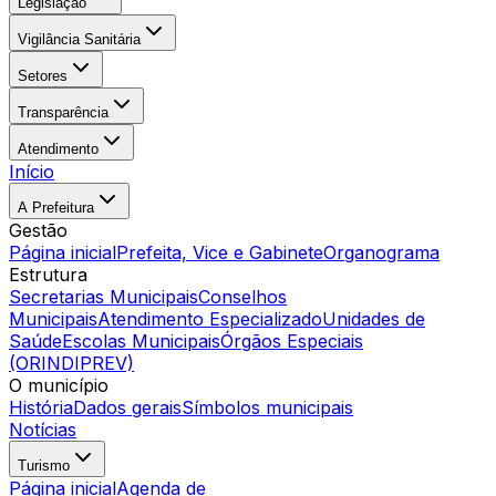
Legislação
Vigilância Sanitária
Setores
Transparência
Atendimento
Início
A Prefeitura
Gestão
Página inicial
Prefeita, Vice e Gabinete
Organograma
Estrutura
Secretarias Municipais
Conselhos
Municipais
Atendimento Especializado
Unidades de
Saúde
Escolas Municipais
Órgãos Especiais
(ORINDIPREV)
O município
História
Dados gerais
Símbolos municipais
Notícias
Turismo
Página inicial
Agenda de