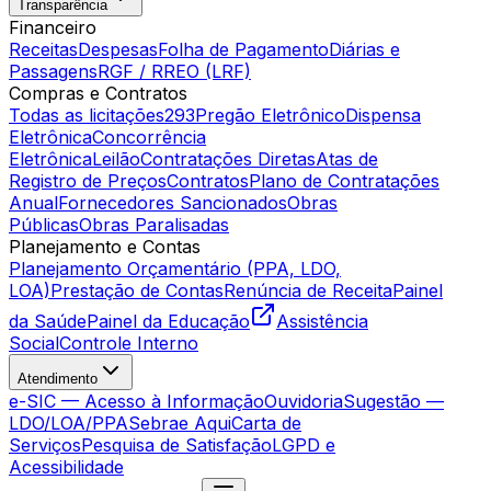
Transparência
Financeiro
Receitas
Despesas
Folha de Pagamento
Diárias e
Passagens
RGF / RREO (LRF)
Compras e Contratos
Todas as licitações
293
Pregão Eletrônico
Dispensa
Eletrônica
Concorrência
Eletrônica
Leilão
Contratações Diretas
Atas de
Registro de Preços
Contratos
Plano de Contratações
Anual
Fornecedores Sancionados
Obras
Públicas
Obras Paralisadas
Planejamento e Contas
Planejamento Orçamentário (PPA, LDO,
LOA)
Prestação de Contas
Renúncia de Receita
Painel
da Saúde
Painel da Educação
Assistência
Social
Controle Interno
Atendimento
e-SIC — Acesso à Informação
Ouvidoria
Sugestão —
LDO/LOA/PPA
Sebrae Aqui
Carta de
Serviços
Pesquisa de Satisfação
LGPD e
Acessibilidade