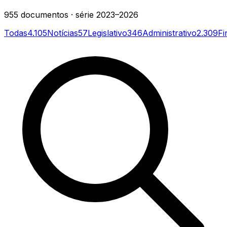
955
documentos
· série
2023–2026
Todas
4.105
Notícias
57
Legislativo
346
Administrativo
2.309
Fi