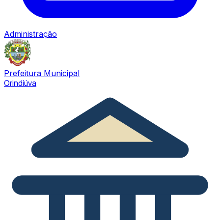
Administração
Prefeitura Municipal
Orindiúva