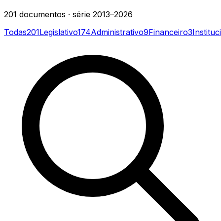
201
documentos
· série
2013–2026
Todas
201
Legislativo
174
Administrativo
9
Financeiro
3
Instituc