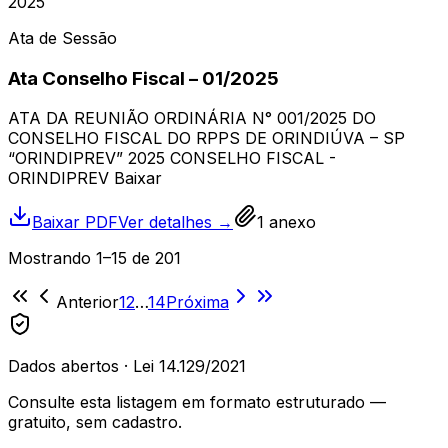
2025
Ata de Sessão
Ata Conselho Fiscal – 01/2025
ATA DA REUNIÃO ORDINÁRIA N° 001/2025 DO
CONSELHO FISCAL DO RPPS DE ORINDIÚVA – SP
“ORINDIPREV” 2025 CONSELHO FISCAL -
ORINDIPREV Baixar
Baixar PDF
Ver detalhes →
1
anexo
Mostrando
1
–
15
de
201
Anterior
1
2
…
14
Próxima
Dados abertos · Lei 14.129/2021
Consulte esta listagem em formato estruturado —
gratuito, sem cadastro.