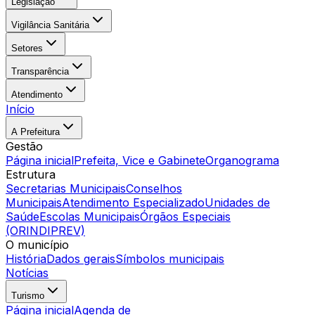
Legislação
Vigilância Sanitária
Setores
Transparência
Atendimento
Início
A Prefeitura
Gestão
Página inicial
Prefeita, Vice e Gabinete
Organograma
Estrutura
Secretarias Municipais
Conselhos
Municipais
Atendimento Especializado
Unidades de
Saúde
Escolas Municipais
Órgãos Especiais
(ORINDIPREV)
O município
História
Dados gerais
Símbolos municipais
Notícias
Turismo
Página inicial
Agenda de