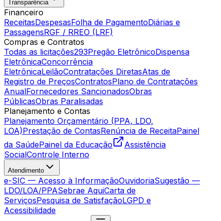
Transparência
Financeiro
Receitas
Despesas
Folha de Pagamento
Diárias e
Passagens
RGF / RREO (LRF)
Compras e Contratos
Todas as licitações
293
Pregão Eletrônico
Dispensa
Eletrônica
Concorrência
Eletrônica
Leilão
Contratações Diretas
Atas de
Registro de Preços
Contratos
Plano de Contratações
Anual
Fornecedores Sancionados
Obras
Públicas
Obras Paralisadas
Planejamento e Contas
Planejamento Orçamentário (PPA, LDO,
LOA)
Prestação de Contas
Renúncia de Receita
Painel
da Saúde
Painel da Educação
Assistência
Social
Controle Interno
Atendimento
e-SIC — Acesso à Informação
Ouvidoria
Sugestão —
LDO/LOA/PPA
Sebrae Aqui
Carta de
Serviços
Pesquisa de Satisfação
LGPD e
Acessibilidade