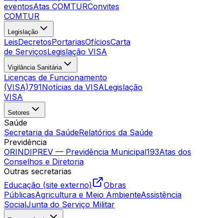
eventos
Atas COMTUR
Convites
COMTUR
Legislação
Leis
Decretos
Portarias
Ofícios
Carta
de Serviços
Legislação VISA
Vigilância Sanitária
Licenças de Funcionamento
(VISA)
791
Notícias da VISA
Legislação
VISA
Setores
Saúde
Secretaria da Saúde
Relatórios da Saúde
Previdência
ORINDIPREV — Previdência Municipal
193
Atas dos
Conselhos e Diretoria
Outras secretarias
Educação (site externo)
Obras
Públicas
Agricultura e Meio Ambiente
Assistência
Social
Junta do Serviço Militar