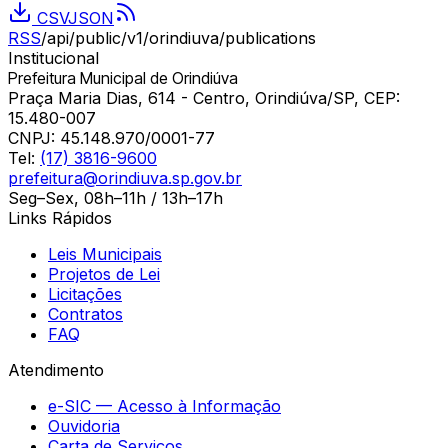
CSV
JSON
RSS
/api/public/v1/
orindiuva
/publications
Institucional
Prefeitura Municipal de Orindiúva
Praça Maria Dias, 614 - Centro, Orindiúva/SP, CEP:
15.480-007
CNPJ:
45.148.970/0001-77
Tel:
(17) 3816-9600
prefeitura@orindiuva.sp.gov.br
Seg–Sex, 08h–11h / 13h–17h
Links Rápidos
Leis Municipais
Projetos de Lei
Licitações
Contratos
FAQ
Atendimento
e-SIC — Acesso à Informação
Ouvidoria
Carta de Serviços