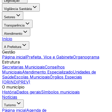
Legislação
Vigilância Sanitária
Setores
Transparência
Atendimento
Início
A Prefeitura
Gestão
Página inicial
Prefeita, Vice e Gabinete
Organograma
Estrutura
Secretarias Municipais
Conselhos
Municipais
Atendimento Especializado
Unidades de
Saúde
Escolas Municipais
Órgãos Especiais
(ORINDIPREV)
O município
História
Dados gerais
Símbolos municipais
Notícias
Turismo
Página inicial
Agenda de