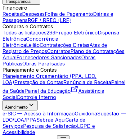
Transparência
Financeiro
Receitas
Despesas
Folha de Pagamento
Diárias e
Passagens
RGF / RREO (LRF)
Compras e Contratos
Todas as licitações
293
Pregão Eletrônico
Dispensa
Eletrônica
Concorrência
Eletrônica
Leilão
Contratações Diretas
Atas de
Registro de Preços
Contratos
Plano de Contratações
Anual
Fornecedores Sancionados
Obras
Públicas
Obras Paralisadas
Planejamento e Contas
Planejamento Orçamentário (PPA, LDO,
LOA)
Prestação de Contas
Renúncia de Receita
Painel
da Saúde
Painel da Educação
Assistência
Social
Controle Interno
Atendimento
e-SIC — Acesso à Informação
Ouvidoria
Sugestão —
LDO/LOA/PPA
Sebrae Aqui
Carta de
Serviços
Pesquisa de Satisfação
LGPD e
Acessibilidade