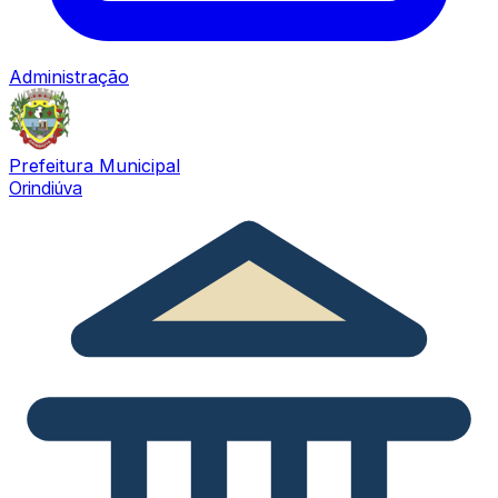
Administração
Prefeitura Municipal
Orindiúva