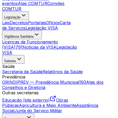
eventos
Atas COMTUR
Convites
COMTUR
Legislação
Leis
Decretos
Portarias
Ofícios
Carta
de Serviços
Legislação VISA
Vigilância Sanitária
Licenças de Funcionamento
(VISA)
791
Notícias da VISA
Legislação
VISA
Setores
Saúde
Secretaria da Saúde
Relatórios da Saúde
Previdência
ORINDIPREV — Previdência Municipal
193
Atas dos
Conselhos e Diretoria
Outras secretarias
Educação (site externo)
Obras
Públicas
Agricultura e Meio Ambiente
Assistência
Social
Junta do Serviço Militar