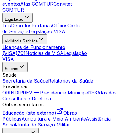
eventos
Atas COMTUR
Convites
COMTUR
Legislação
Leis
Decretos
Portarias
Ofícios
Carta
de Serviços
Legislação VISA
Vigilância Sanitária
Licenças de Funcionamento
(VISA)
791
Notícias da VISA
Legislação
VISA
Setores
Saúde
Secretaria da Saúde
Relatórios da Saúde
Previdência
ORINDIPREV — Previdência Municipal
193
Atas dos
Conselhos e Diretoria
Outras secretarias
Educação (site externo)
Obras
Públicas
Agricultura e Meio Ambiente
Assistência
Social
Junta do Serviço Militar