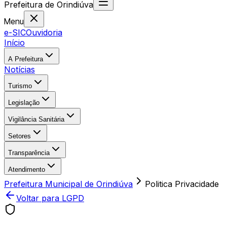
Prefeitura
de
Orindiúva
Menu
e-SIC
Ouvidoria
Início
A Prefeitura
Notícias
Turismo
Legislação
Vigilância Sanitária
Setores
Transparência
Atendimento
Prefeitura Municipal de Orindiúva
Politica Privacidade
Voltar para LGPD