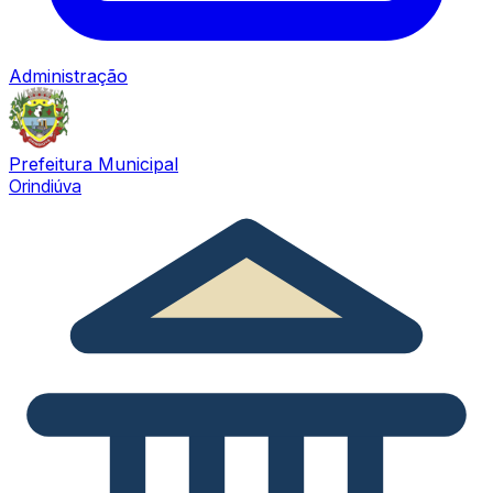
Administração
Prefeitura Municipal
Orindiúva