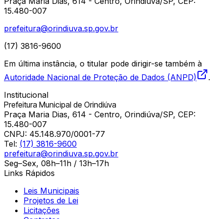
Praça Maria Dias, 614 - Centro, Orindiúva/SP, CEP:
15.480-007
prefeitura@orindiuva.sp.gov.br
(17) 3816-9600
Em última instância, o titular pode dirigir-se também à
Autoridade Nacional de Proteção de Dados (ANPD)
.
Institucional
Prefeitura Municipal de Orindiúva
Praça Maria Dias, 614 - Centro, Orindiúva/SP, CEP:
15.480-007
CNPJ:
45.148.970/0001-77
Tel:
(17) 3816-9600
prefeitura@orindiuva.sp.gov.br
Seg–Sex, 08h–11h / 13h–17h
Links Rápidos
Leis Municipais
Projetos de Lei
Licitações