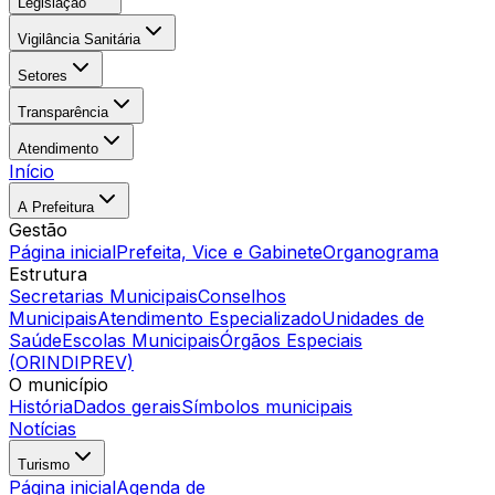
Legislação
Vigilância Sanitária
Setores
Transparência
Atendimento
Início
A Prefeitura
Gestão
Página inicial
Prefeita, Vice e Gabinete
Organograma
Estrutura
Secretarias Municipais
Conselhos
Municipais
Atendimento Especializado
Unidades de
Saúde
Escolas Municipais
Órgãos Especiais
(ORINDIPREV)
O município
História
Dados gerais
Símbolos municipais
Notícias
Turismo
Página inicial
Agenda de