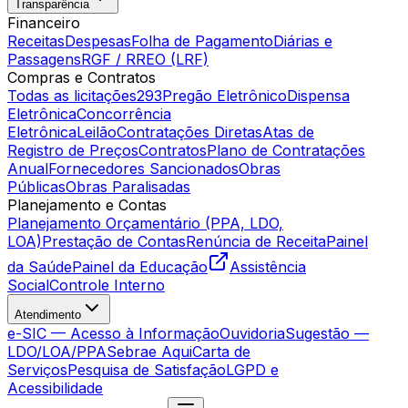
Transparência
Financeiro
Receitas
Despesas
Folha de Pagamento
Diárias e
Passagens
RGF / RREO (LRF)
Compras e Contratos
Todas as licitações
293
Pregão Eletrônico
Dispensa
Eletrônica
Concorrência
Eletrônica
Leilão
Contratações Diretas
Atas de
Registro de Preços
Contratos
Plano de Contratações
Anual
Fornecedores Sancionados
Obras
Públicas
Obras Paralisadas
Planejamento e Contas
Planejamento Orçamentário (PPA, LDO,
LOA)
Prestação de Contas
Renúncia de Receita
Painel
da Saúde
Painel da Educação
Assistência
Social
Controle Interno
Atendimento
e-SIC — Acesso à Informação
Ouvidoria
Sugestão —
LDO/LOA/PPA
Sebrae Aqui
Carta de
Serviços
Pesquisa de Satisfação
LGPD e
Acessibilidade