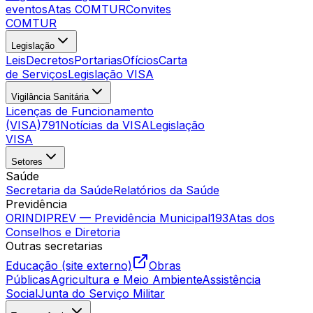
eventos
Atas COMTUR
Convites
COMTUR
Legislação
Leis
Decretos
Portarias
Ofícios
Carta
de Serviços
Legislação VISA
Vigilância Sanitária
Licenças de Funcionamento
(VISA)
791
Notícias da VISA
Legislação
VISA
Setores
Saúde
Secretaria da Saúde
Relatórios da Saúde
Previdência
ORINDIPREV — Previdência Municipal
193
Atas dos
Conselhos e Diretoria
Outras secretarias
Educação (site externo)
Obras
Públicas
Agricultura e Meio Ambiente
Assistência
Social
Junta do Serviço Militar