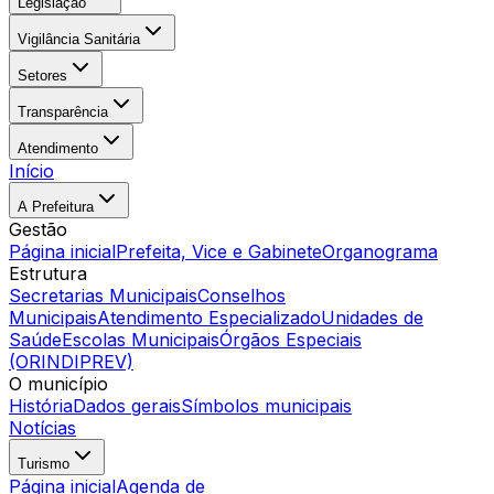
Legislação
Vigilância Sanitária
Setores
Transparência
Atendimento
Início
A Prefeitura
Gestão
Página inicial
Prefeita, Vice e Gabinete
Organograma
Estrutura
Secretarias Municipais
Conselhos
Municipais
Atendimento Especializado
Unidades de
Saúde
Escolas Municipais
Órgãos Especiais
(ORINDIPREV)
O município
História
Dados gerais
Símbolos municipais
Notícias
Turismo
Página inicial
Agenda de