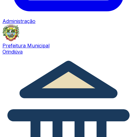
Administração
Prefeitura Municipal
Orindiúva