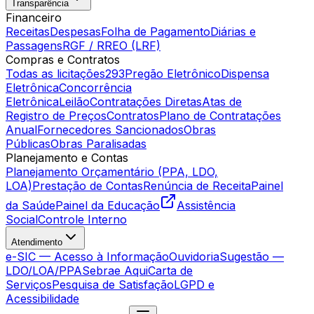
Transparência
Financeiro
Receitas
Despesas
Folha de Pagamento
Diárias e
Passagens
RGF / RREO (LRF)
Compras e Contratos
Todas as licitações
293
Pregão Eletrônico
Dispensa
Eletrônica
Concorrência
Eletrônica
Leilão
Contratações Diretas
Atas de
Registro de Preços
Contratos
Plano de Contratações
Anual
Fornecedores Sancionados
Obras
Públicas
Obras Paralisadas
Planejamento e Contas
Planejamento Orçamentário (PPA, LDO,
LOA)
Prestação de Contas
Renúncia de Receita
Painel
da Saúde
Painel da Educação
Assistência
Social
Controle Interno
Atendimento
e-SIC — Acesso à Informação
Ouvidoria
Sugestão —
LDO/LOA/PPA
Sebrae Aqui
Carta de
Serviços
Pesquisa de Satisfação
LGPD e
Acessibilidade