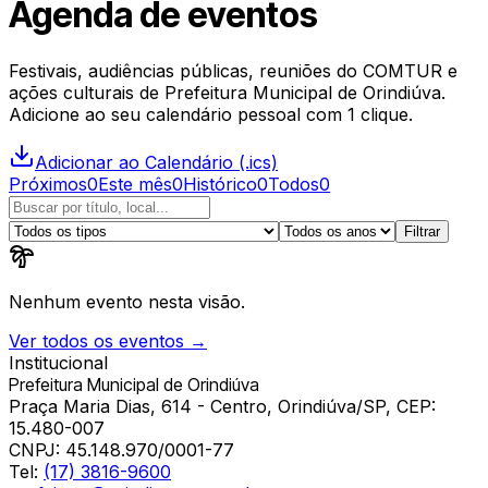
Agenda de eventos
Festivais, audiências públicas, reuniões do COMTUR e
ações culturais de
Prefeitura Municipal de Orindiúva
.
Adicione ao seu calendário pessoal com 1 clique.
Adicionar ao Calendário (.ics)
Próximos
0
Este mês
0
Histórico
0
Todos
0
Filtrar
Nenhum evento nesta visão.
Ver todos os eventos →
Institucional
Prefeitura Municipal de Orindiúva
Praça Maria Dias, 614 - Centro, Orindiúva/SP, CEP:
15.480-007
CNPJ:
45.148.970/0001-77
Tel:
(17) 3816-9600