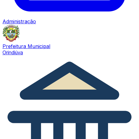
Administração
Prefeitura Municipal
Orindiúva