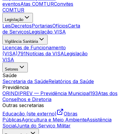
eventos
Atas COMTUR
Convites
COMTUR
Legislação
Leis
Decretos
Portarias
Ofícios
Carta
de Serviços
Legislação VISA
Vigilância Sanitária
Licenças de Funcionamento
(VISA)
791
Notícias da VISA
Legislação
VISA
Setores
Saúde
Secretaria da Saúde
Relatórios da Saúde
Previdência
ORINDIPREV — Previdência Municipal
193
Atas dos
Conselhos e Diretoria
Outras secretarias
Educação (site externo)
Obras
Públicas
Agricultura e Meio Ambiente
Assistência
Social
Junta do Serviço Militar