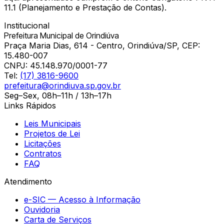
11.1 (Planejamento e Prestação de Contas).
Institucional
Prefeitura Municipal de Orindiúva
Praça Maria Dias, 614 - Centro, Orindiúva/SP, CEP:
15.480-007
CNPJ:
45.148.970/0001-77
Tel:
(17) 3816-9600
prefeitura@orindiuva.sp.gov.br
Seg–Sex, 08h–11h / 13h–17h
Links Rápidos
Leis Municipais
Projetos de Lei
Licitações
Contratos
FAQ
Atendimento
e-SIC — Acesso à Informação
Ouvidoria
Carta de Serviços