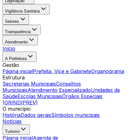
Legislação
Vigilância Sanitária
Setores
Transparência
Atendimento
Início
A Prefeitura
Gestão
Página inicial
Prefeita, Vice e Gabinete
Organograma
Estrutura
Secretarias Municipais
Conselhos
Municipais
Atendimento Especializado
Unidades de
Saúde
Escolas Municipais
Órgãos Especiais
(ORINDIPREV)
O município
História
Dados gerais
Símbolos municipais
Notícias
Turismo
Página inicial
Agenda de