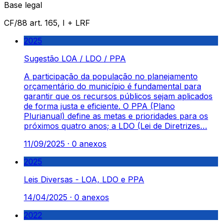
Base legal
CF/88 art. 165, I + LRF
2025
Sugestão LOA / LDO / PPA
A participação da população no planejamento
orçamentário do município é fundamental para
garantir que os recursos públicos sejam aplicados
de forma justa e eficiente. O PPA (Plano
Plurianual) define as metas e prioridades para os
próximos quatro anos; a LDO (Lei de Diretrizes…
11/09/2025
·
0
anexos
2025
Leis Diversas - LOA, LDO e PPA
14/04/2025
·
0
anexos
2022