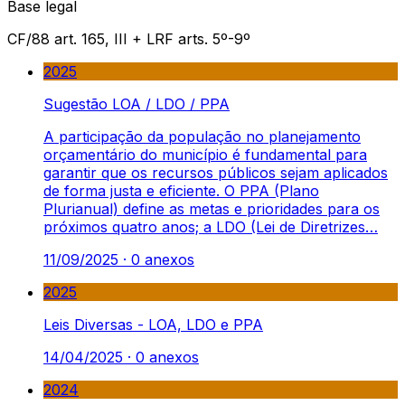
Base legal
CF/88 art. 165, III + LRF arts. 5º-9º
2025
Sugestão LOA / LDO / PPA
A participação da população no planejamento
orçamentário do município é fundamental para
garantir que os recursos públicos sejam aplicados
de forma justa e eficiente. O PPA (Plano
Plurianual) define as metas e prioridades para os
próximos quatro anos; a LDO (Lei de Diretrizes…
11/09/2025
·
0
anexos
2025
Leis Diversas - LOA, LDO e PPA
14/04/2025
·
0
anexos
2024