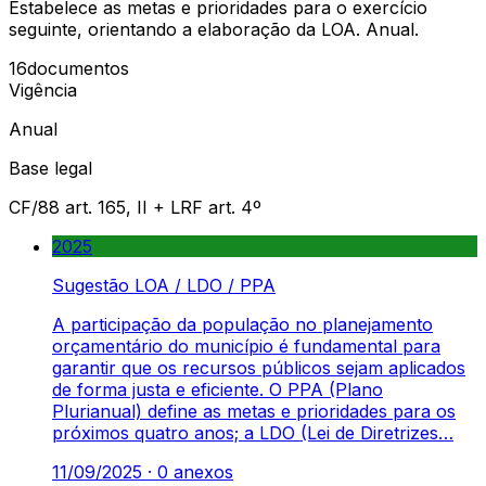
Estabelece as metas e prioridades para o exercício
seguinte, orientando a elaboração da LOA. Anual.
16
documentos
Vigência
Anual
Base legal
CF/88 art. 165, II + LRF art. 4º
2025
Sugestão LOA / LDO / PPA
A participação da população no planejamento
orçamentário do município é fundamental para
garantir que os recursos públicos sejam aplicados
de forma justa e eficiente. O PPA (Plano
Plurianual) define as metas e prioridades para os
próximos quatro anos; a LDO (Lei de Diretrizes…
11/09/2025
·
0
anexos