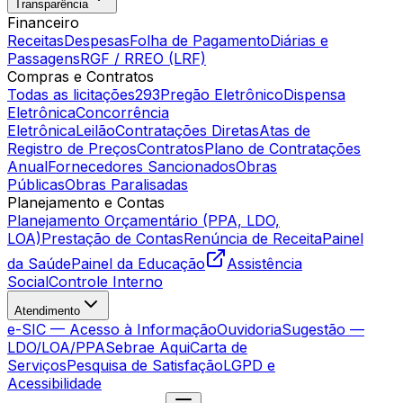
Transparência
Financeiro
Receitas
Despesas
Folha de Pagamento
Diárias e
Passagens
RGF / RREO (LRF)
Compras e Contratos
Todas as licitações
293
Pregão Eletrônico
Dispensa
Eletrônica
Concorrência
Eletrônica
Leilão
Contratações Diretas
Atas de
Registro de Preços
Contratos
Plano de Contratações
Anual
Fornecedores Sancionados
Obras
Públicas
Obras Paralisadas
Planejamento e Contas
Planejamento Orçamentário (PPA, LDO,
LOA)
Prestação de Contas
Renúncia de Receita
Painel
da Saúde
Painel da Educação
Assistência
Social
Controle Interno
Atendimento
e-SIC — Acesso à Informação
Ouvidoria
Sugestão —
LDO/LOA/PPA
Sebrae Aqui
Carta de
Serviços
Pesquisa de Satisfação
LGPD e
Acessibilidade