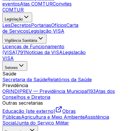
eventos
Atas COMTUR
Convites
COMTUR
Legislação
Leis
Decretos
Portarias
Ofícios
Carta
de Serviços
Legislação VISA
Vigilância Sanitária
Licenças de Funcionamento
(VISA)
791
Notícias da VISA
Legislação
VISA
Setores
Saúde
Secretaria da Saúde
Relatórios da Saúde
Previdência
ORINDIPREV — Previdência Municipal
193
Atas dos
Conselhos e Diretoria
Outras secretarias
Educação (site externo)
Obras
Públicas
Agricultura e Meio Ambiente
Assistência
Social
Junta do Serviço Militar