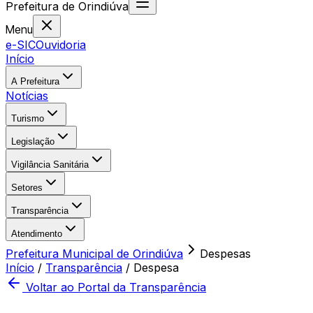
Prefeitura
de
Orindiúva
Menu
e-SIC
Ouvidoria
Início
A Prefeitura
Notícias
Turismo
Legislação
Vigilância Sanitária
Setores
Transparência
Atendimento
Prefeitura Municipal de Orindiúva
Despesas
Início
/
Transparência
/
Despesa
Voltar ao Portal da Transparência