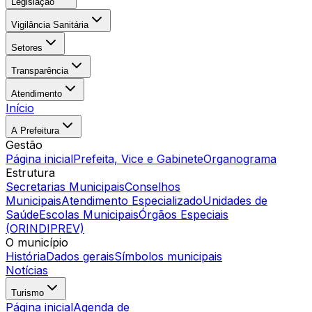
Legislação
Vigilância Sanitária
Setores
Transparência
Atendimento
Início
A Prefeitura
Gestão
Página inicial
Prefeita, Vice e Gabinete
Organograma
Estrutura
Secretarias Municipais
Conselhos
Municipais
Atendimento Especializado
Unidades de
Saúde
Escolas Municipais
Órgãos Especiais
(ORINDIPREV)
O município
História
Dados gerais
Símbolos municipais
Notícias
Turismo
Página inicial
Agenda de