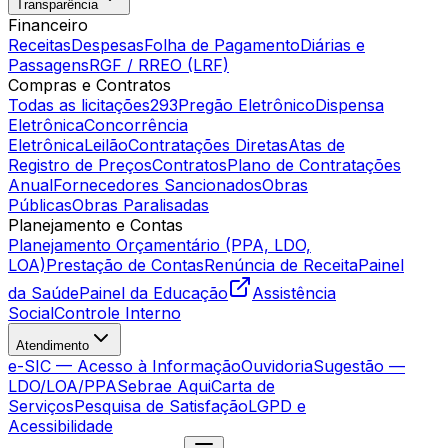
Transparência
Financeiro
Receitas
Despesas
Folha de Pagamento
Diárias e
Passagens
RGF / RREO (LRF)
Compras e Contratos
Todas as licitações
293
Pregão Eletrônico
Dispensa
Eletrônica
Concorrência
Eletrônica
Leilão
Contratações Diretas
Atas de
Registro de Preços
Contratos
Plano de Contratações
Anual
Fornecedores Sancionados
Obras
Públicas
Obras Paralisadas
Planejamento e Contas
Planejamento Orçamentário (PPA, LDO,
LOA)
Prestação de Contas
Renúncia de Receita
Painel
da Saúde
Painel da Educação
Assistência
Social
Controle Interno
Atendimento
e-SIC — Acesso à Informação
Ouvidoria
Sugestão —
LDO/LOA/PPA
Sebrae Aqui
Carta de
Serviços
Pesquisa de Satisfação
LGPD e
Acessibilidade