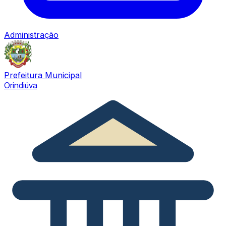
Administração
Prefeitura Municipal
Orindiúva