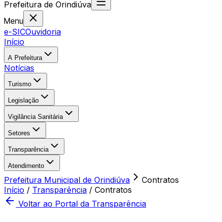
Prefeitura
de
Orindiúva
Menu
e-SIC
Ouvidoria
Início
A Prefeitura
Notícias
Turismo
Legislação
Vigilância Sanitária
Setores
Transparência
Atendimento
Prefeitura Municipal de Orindiúva
Contratos
Início
/
Transparência
/
Contratos
Voltar ao Portal da Transparência