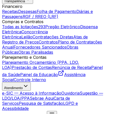
Transparência
Financeiro
Receitas
Despesas
Folha de Pagamento
Diárias e
Passagens
RGF / RREO (LRF)
Compras e Contratos
Todas as licitações
293
Pregão Eletrônico
Dispensa
Eletrônica
Concorrência
Eletrônica
Leilão
Contratações Diretas
Atas de
Registro de Preços
Contratos
Plano de Contratações
Anual
Fornecedores Sancionados
Obras
Públicas
Obras Paralisadas
Planejamento e Contas
Planejamento Orçamentário (PPA, LDO,
LOA)
Prestação de Contas
Renúncia de Receita
Painel
da Saúde
Painel da Educação
Assistência
Social
Controle Interno
Atendimento
e-SIC — Acesso à Informação
Ouvidoria
Sugestão —
LDO/LOA/PPA
Sebrae Aqui
Carta de
Serviços
Pesquisa de Satisfação
LGPD e
Acessibilidade