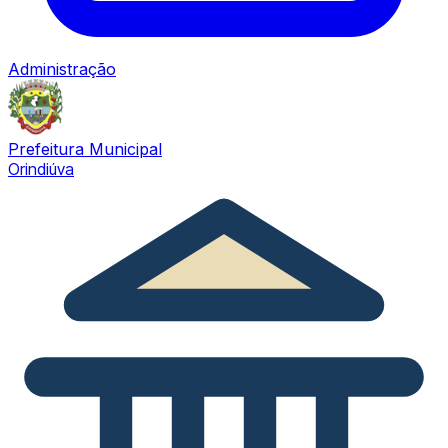
Administração
Prefeitura Municipal
Orindiúva