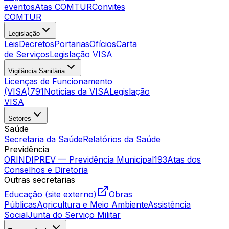
eventos
Atas COMTUR
Convites
COMTUR
Legislação
Leis
Decretos
Portarias
Ofícios
Carta
de Serviços
Legislação VISA
Vigilância Sanitária
Licenças de Funcionamento
(VISA)
791
Notícias da VISA
Legislação
VISA
Setores
Saúde
Secretaria da Saúde
Relatórios da Saúde
Previdência
ORINDIPREV — Previdência Municipal
193
Atas dos
Conselhos e Diretoria
Outras secretarias
Educação (site externo)
Obras
Públicas
Agricultura e Meio Ambiente
Assistência
Social
Junta do Serviço Militar