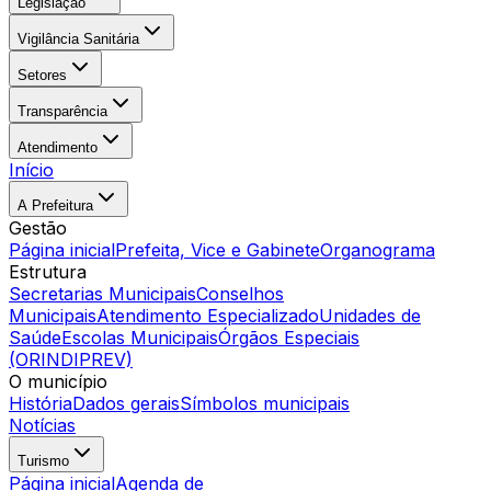
Legislação
Vigilância Sanitária
Setores
Transparência
Atendimento
Início
A Prefeitura
Gestão
Página inicial
Prefeita, Vice e Gabinete
Organograma
Estrutura
Secretarias Municipais
Conselhos
Municipais
Atendimento Especializado
Unidades de
Saúde
Escolas Municipais
Órgãos Especiais
(ORINDIPREV)
O município
História
Dados gerais
Símbolos municipais
Notícias
Turismo
Página inicial
Agenda de