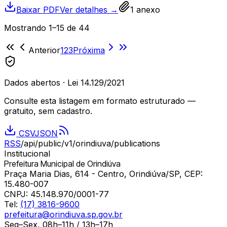
Baixar PDF
Ver detalhes →
1
anexo
Mostrando
1
–
15
de
44
Anterior
1
2
3
Próxima
Dados abertos · Lei 14.129/2021
Consulte esta listagem em formato estruturado —
gratuito, sem cadastro.
CSV
JSON
RSS
/api/public/v1/
orindiuva
/publications
Institucional
Prefeitura Municipal de Orindiúva
Praça Maria Dias, 614 - Centro, Orindiúva/SP, CEP:
15.480-007
CNPJ:
45.148.970/0001-77
Tel:
(17) 3816-9600
prefeitura@orindiuva.sp.gov.br
Seg–Sex, 08h–11h / 13h–17h