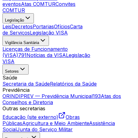
eventos
Atas COMTUR
Convites
COMTUR
Legislação
Leis
Decretos
Portarias
Ofícios
Carta
de Serviços
Legislação VISA
Vigilância Sanitária
Licenças de Funcionamento
(VISA)
791
Notícias da VISA
Legislação
VISA
Setores
Saúde
Secretaria da Saúde
Relatórios da Saúde
Previdência
ORINDIPREV — Previdência Municipal
193
Atas dos
Conselhos e Diretoria
Outras secretarias
Educação (site externo)
Obras
Públicas
Agricultura e Meio Ambiente
Assistência
Social
Junta do Serviço Militar