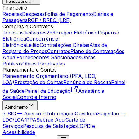
Transparência
Financeiro
Receitas
Despesas
Folha de Pagamento
Diárias e
Passagens
RGF / RREO (LRF)
Compras e Contratos
Todas as licitações
293
Pregão Eletrônico
Dispensa
Eletrônica
Concorrência
Eletrônica
Leilão
Contratações Diretas
Atas de
Registro de Preços
Contratos
Plano de Contratações
Anual
Fornecedores Sancionados
Obras
Públicas
Obras Paralisadas
Planejamento e Contas
Planejamento Orçamentário (PPA, LDO,
LOA)
Prestação de Contas
Renúncia de Receita
Painel
da Saúde
Painel da Educação
Assistência
Social
Controle Interno
Atendimento
e-SIC — Acesso à Informação
Ouvidoria
Sugestão —
LDO/LOA/PPA
Sebrae Aqui
Carta de
Serviços
Pesquisa de Satisfação
LGPD e
Acessibilidade