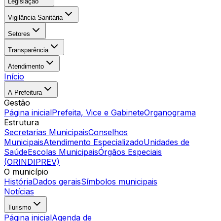
Legislação
Vigilância Sanitária
Setores
Transparência
Atendimento
Início
A Prefeitura
Gestão
Página inicial
Prefeita, Vice e Gabinete
Organograma
Estrutura
Secretarias Municipais
Conselhos
Municipais
Atendimento Especializado
Unidades de
Saúde
Escolas Municipais
Órgãos Especiais
(ORINDIPREV)
O município
História
Dados gerais
Símbolos municipais
Notícias
Turismo
Página inicial
Agenda de