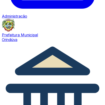
Administração
Prefeitura Municipal
Orindiúva