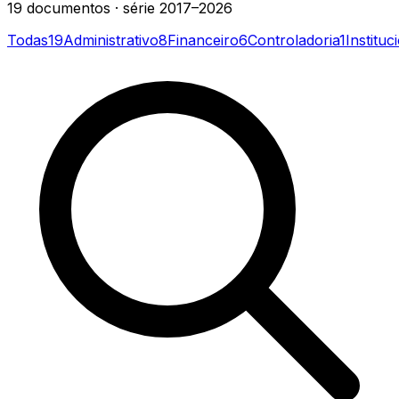
19
documentos
· série
2017–2026
Todas
19
Administrativo
8
Financeiro
6
Controladoria
1
Instituc