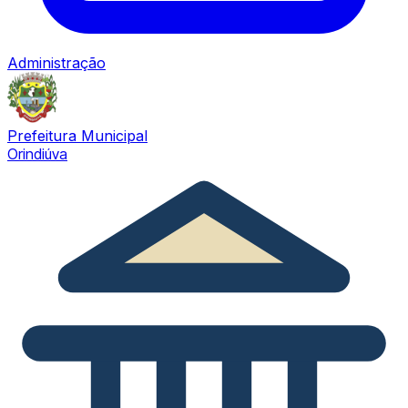
Administração
Prefeitura Municipal
Orindiúva