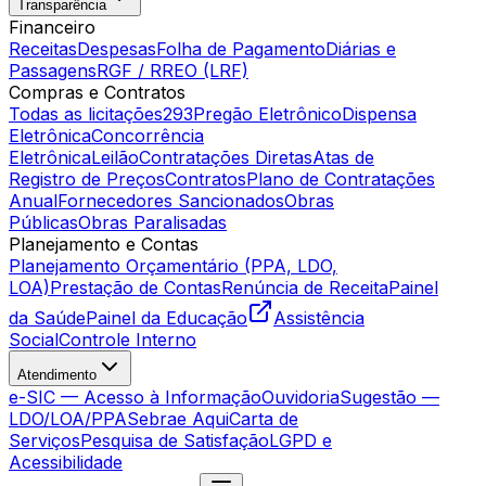
Transparência
Financeiro
Receitas
Despesas
Folha de Pagamento
Diárias e
Passagens
RGF / RREO (LRF)
Compras e Contratos
Todas as licitações
293
Pregão Eletrônico
Dispensa
Eletrônica
Concorrência
Eletrônica
Leilão
Contratações Diretas
Atas de
Registro de Preços
Contratos
Plano de Contratações
Anual
Fornecedores Sancionados
Obras
Públicas
Obras Paralisadas
Planejamento e Contas
Planejamento Orçamentário (PPA, LDO,
LOA)
Prestação de Contas
Renúncia de Receita
Painel
da Saúde
Painel da Educação
Assistência
Social
Controle Interno
Atendimento
e-SIC — Acesso à Informação
Ouvidoria
Sugestão —
LDO/LOA/PPA
Sebrae Aqui
Carta de
Serviços
Pesquisa de Satisfação
LGPD e
Acessibilidade