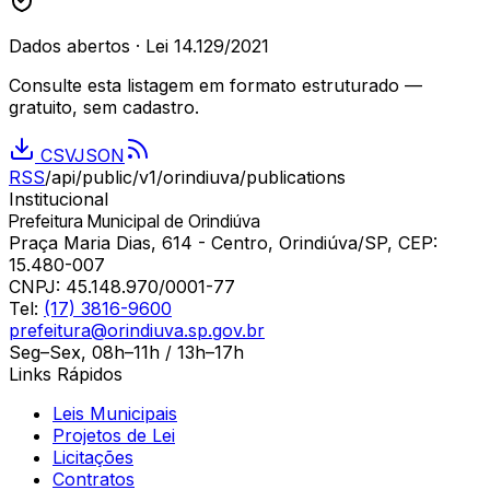
Dados abertos · Lei 14.129/2021
Consulte esta listagem em formato estruturado —
gratuito, sem cadastro.
CSV
JSON
RSS
/api/public/v1/
orindiuva
/publications
Institucional
Prefeitura Municipal de Orindiúva
Praça Maria Dias, 614 - Centro, Orindiúva/SP, CEP:
15.480-007
CNPJ:
45.148.970/0001-77
Tel:
(17) 3816-9600
prefeitura@orindiuva.sp.gov.br
Seg–Sex, 08h–11h / 13h–17h
Links Rápidos
Leis Municipais
Projetos de Lei
Licitações
Contratos