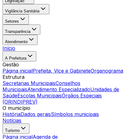
Legislação
Vigilância Sanitária
Setores
Transparência
Atendimento
Início
A Prefeitura
Gestão
Página inicial
Prefeita, Vice e Gabinete
Organograma
Estrutura
Secretarias Municipais
Conselhos
Municipais
Atendimento Especializado
Unidades de
Saúde
Escolas Municipais
Órgãos Especiais
(ORINDIPREV)
O município
História
Dados gerais
Símbolos municipais
Notícias
Turismo
Página inicial
Agenda de