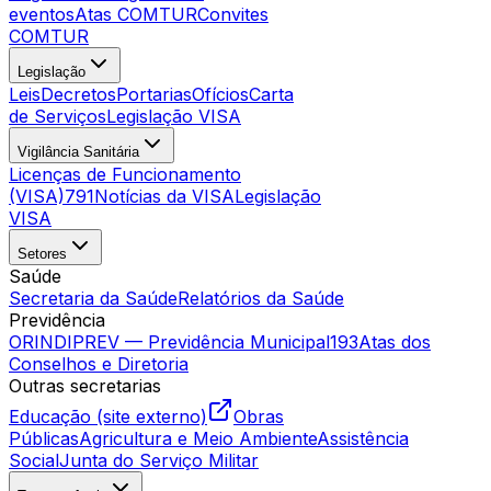
eventos
Atas COMTUR
Convites
COMTUR
Legislação
Leis
Decretos
Portarias
Ofícios
Carta
de Serviços
Legislação VISA
Vigilância Sanitária
Licenças de Funcionamento
(VISA)
791
Notícias da VISA
Legislação
VISA
Setores
Saúde
Secretaria da Saúde
Relatórios da Saúde
Previdência
ORINDIPREV — Previdência Municipal
193
Atas dos
Conselhos e Diretoria
Outras secretarias
Educação (site externo)
Obras
Públicas
Agricultura e Meio Ambiente
Assistência
Social
Junta do Serviço Militar