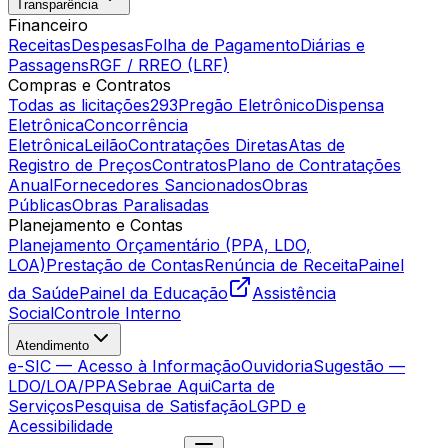
Transparência
Financeiro
Receitas
Despesas
Folha de Pagamento
Diárias e
Passagens
RGF / RREO (LRF)
Compras e Contratos
Todas as licitações
293
Pregão Eletrônico
Dispensa
Eletrônica
Concorrência
Eletrônica
Leilão
Contratações Diretas
Atas de
Registro de Preços
Contratos
Plano de Contratações
Anual
Fornecedores Sancionados
Obras
Públicas
Obras Paralisadas
Planejamento e Contas
Planejamento Orçamentário (PPA, LDO,
LOA)
Prestação de Contas
Renúncia de Receita
Painel
da Saúde
Painel da Educação
Assistência
Social
Controle Interno
Atendimento
e-SIC — Acesso à Informação
Ouvidoria
Sugestão —
LDO/LOA/PPA
Sebrae Aqui
Carta de
Serviços
Pesquisa de Satisfação
LGPD e
Acessibilidade