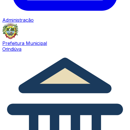
Administração
Prefeitura Municipal
Orindiúva