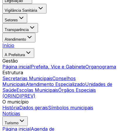
Legislação
Vigilância Sanitária
Setores
Transparência
Atendimento
Início
A Prefeitura
Gestão
Página inicial
Prefeita, Vice e Gabinete
Organograma
Estrutura
Secretarias Municipais
Conselhos
Municipais
Atendimento Especializado
Unidades de
Saúde
Escolas Municipais
Órgãos Especiais
(ORINDIPREV)
O município
História
Dados gerais
Símbolos municipais
Notícias
Turismo
Página inicial
Agenda de