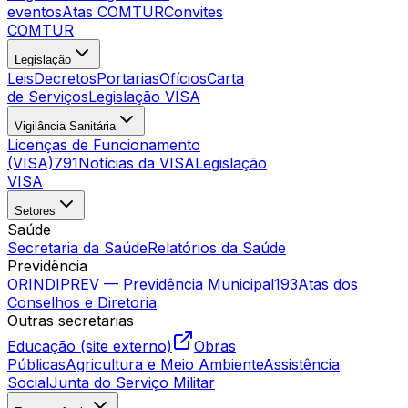
eventos
Atas COMTUR
Convites
COMTUR
Legislação
Leis
Decretos
Portarias
Ofícios
Carta
de Serviços
Legislação VISA
Vigilância Sanitária
Licenças de Funcionamento
(VISA)
791
Notícias da VISA
Legislação
VISA
Setores
Saúde
Secretaria da Saúde
Relatórios da Saúde
Previdência
ORINDIPREV — Previdência Municipal
193
Atas dos
Conselhos e Diretoria
Outras secretarias
Educação (site externo)
Obras
Públicas
Agricultura e Meio Ambiente
Assistência
Social
Junta do Serviço Militar