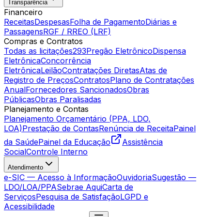
Transparência
Financeiro
Receitas
Despesas
Folha de Pagamento
Diárias e
Passagens
RGF / RREO (LRF)
Compras e Contratos
Todas as licitações
293
Pregão Eletrônico
Dispensa
Eletrônica
Concorrência
Eletrônica
Leilão
Contratações Diretas
Atas de
Registro de Preços
Contratos
Plano de Contratações
Anual
Fornecedores Sancionados
Obras
Públicas
Obras Paralisadas
Planejamento e Contas
Planejamento Orçamentário (PPA, LDO,
LOA)
Prestação de Contas
Renúncia de Receita
Painel
da Saúde
Painel da Educação
Assistência
Social
Controle Interno
Atendimento
e-SIC — Acesso à Informação
Ouvidoria
Sugestão —
LDO/LOA/PPA
Sebrae Aqui
Carta de
Serviços
Pesquisa de Satisfação
LGPD e
Acessibilidade