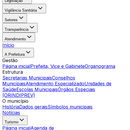
Legislação
Vigilância Sanitária
Setores
Transparência
Atendimento
Início
A Prefeitura
Gestão
Página inicial
Prefeita, Vice e Gabinete
Organograma
Estrutura
Secretarias Municipais
Conselhos
Municipais
Atendimento Especializado
Unidades de
Saúde
Escolas Municipais
Órgãos Especiais
(ORINDIPREV)
O município
História
Dados gerais
Símbolos municipais
Notícias
Turismo
Página inicial
Agenda de