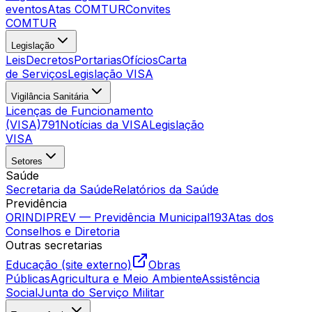
eventos
Atas COMTUR
Convites
COMTUR
Legislação
Leis
Decretos
Portarias
Ofícios
Carta
de Serviços
Legislação VISA
Vigilância Sanitária
Licenças de Funcionamento
(VISA)
791
Notícias da VISA
Legislação
VISA
Setores
Saúde
Secretaria da Saúde
Relatórios da Saúde
Previdência
ORINDIPREV — Previdência Municipal
193
Atas dos
Conselhos e Diretoria
Outras secretarias
Educação (site externo)
Obras
Públicas
Agricultura e Meio Ambiente
Assistência
Social
Junta do Serviço Militar