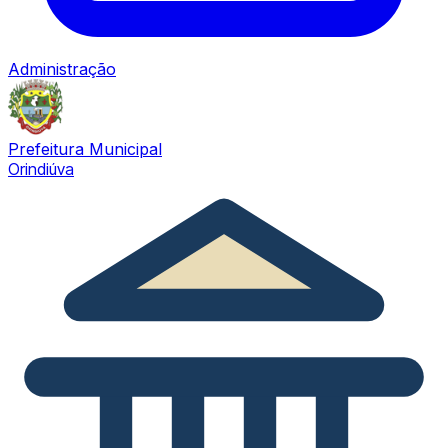
Administração
Prefeitura Municipal
Orindiúva