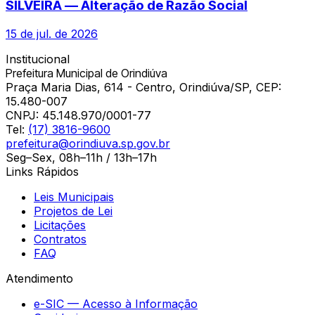
SILVEIRA — Alteração de Razão Social
15 de jul. de 2026
Institucional
Prefeitura Municipal de Orindiúva
Praça Maria Dias, 614 - Centro, Orindiúva/SP, CEP:
15.480-007
CNPJ:
45.148.970/0001-77
Tel:
(17) 3816-9600
prefeitura@orindiuva.sp.gov.br
Seg–Sex, 08h–11h / 13h–17h
Links Rápidos
Leis Municipais
Projetos de Lei
Licitações
Contratos
FAQ
Atendimento
e-SIC — Acesso à Informação