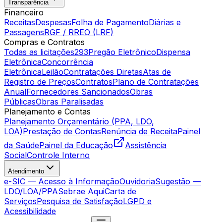
Transparência
Financeiro
Receitas
Despesas
Folha de Pagamento
Diárias e
Passagens
RGF / RREO (LRF)
Compras e Contratos
Todas as licitações
293
Pregão Eletrônico
Dispensa
Eletrônica
Concorrência
Eletrônica
Leilão
Contratações Diretas
Atas de
Registro de Preços
Contratos
Plano de Contratações
Anual
Fornecedores Sancionados
Obras
Públicas
Obras Paralisadas
Planejamento e Contas
Planejamento Orçamentário (PPA, LDO,
LOA)
Prestação de Contas
Renúncia de Receita
Painel
da Saúde
Painel da Educação
Assistência
Social
Controle Interno
Atendimento
e-SIC — Acesso à Informação
Ouvidoria
Sugestão —
LDO/LOA/PPA
Sebrae Aqui
Carta de
Serviços
Pesquisa de Satisfação
LGPD e
Acessibilidade