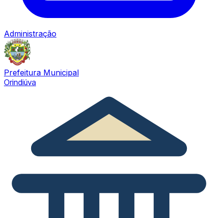
Administração
Prefeitura Municipal
Orindiúva