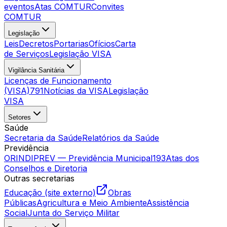
eventos
Atas COMTUR
Convites
COMTUR
Legislação
Leis
Decretos
Portarias
Ofícios
Carta
de Serviços
Legislação VISA
Vigilância Sanitária
Licenças de Funcionamento
(VISA)
791
Notícias da VISA
Legislação
VISA
Setores
Saúde
Secretaria da Saúde
Relatórios da Saúde
Previdência
ORINDIPREV — Previdência Municipal
193
Atas dos
Conselhos e Diretoria
Outras secretarias
Educação (site externo)
Obras
Públicas
Agricultura e Meio Ambiente
Assistência
Social
Junta do Serviço Militar