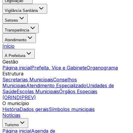
Legislação
Vigilância Sanitária
Setores
Transparência
Atendimento
Início
A Prefeitura
Gestão
Página inicial
Prefeita, Vice e Gabinete
Organograma
Estrutura
Secretarias Municipais
Conselhos
Municipais
Atendimento Especializado
Unidades de
Saúde
Escolas Municipais
Órgãos Especiais
(ORINDIPREV)
O município
História
Dados gerais
Símbolos municipais
Notícias
Turismo
Página inicial
Agenda de