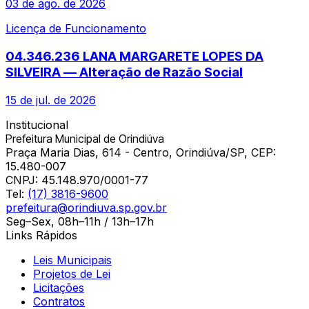
03 de ago. de 2026
Licença de Funcionamento
04.346.236 LANA MARGARETE LOPES DA
SILVEIRA — Alteração de Razão Social
15 de jul. de 2026
Institucional
Prefeitura Municipal de Orindiúva
Praça Maria Dias, 614 - Centro, Orindiúva/SP, CEP:
15.480-007
CNPJ:
45.148.970/0001-77
Tel:
(17) 3816-9600
prefeitura@orindiuva.sp.gov.br
Seg–Sex, 08h–11h / 13h–17h
Links Rápidos
Leis Municipais
Projetos de Lei
Licitações
Contratos