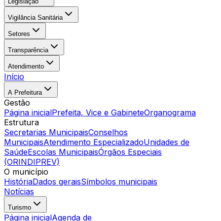
Legislação
Vigilância Sanitária
Setores
Transparência
Atendimento
Início
A Prefeitura
Gestão
Página inicial
Prefeita, Vice e Gabinete
Organograma
Estrutura
Secretarias Municipais
Conselhos
Municipais
Atendimento Especializado
Unidades de
Saúde
Escolas Municipais
Órgãos Especiais
(ORINDIPREV)
O município
História
Dados gerais
Símbolos municipais
Notícias
Turismo
Página inicial
Agenda de