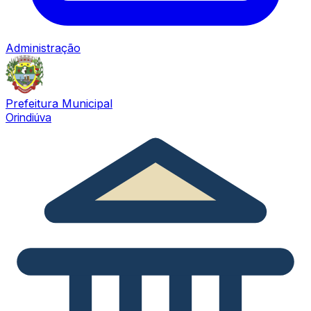
Administração
Prefeitura Municipal
Orindiúva