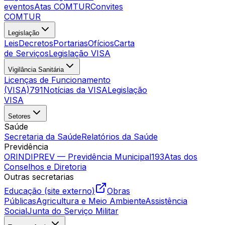
eventos
Atas COMTUR
Convites
COMTUR
Legislação
Leis
Decretos
Portarias
Ofícios
Carta
de Serviços
Legislação VISA
Vigilância Sanitária
Licenças de Funcionamento
(VISA)
791
Notícias da VISA
Legislação
VISA
Setores
Saúde
Secretaria da Saúde
Relatórios da Saúde
Previdência
ORINDIPREV — Previdência Municipal
193
Atas dos
Conselhos e Diretoria
Outras secretarias
Educação (site externo)
Obras
Públicas
Agricultura e Meio Ambiente
Assistência
Social
Junta do Serviço Militar