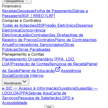
Transparência
Financeiro
Receitas
Despesas
Folha de Pagamento
Diárias e
Passagens
RGF / RREO (LRF)
Compras e Contratos
Todas as licitações
293
Pregão Eletrônico
Dispensa
Eletrônica
Concorrência
Eletrônica
Leilão
Contratações Diretas
Atas de
Registro de Preços
Contratos
Plano de Contratações
Anual
Fornecedores Sancionados
Obras
Públicas
Obras Paralisadas
Planejamento e Contas
Planejamento Orçamentário (PPA, LDO,
LOA)
Prestação de Contas
Renúncia de Receita
Painel
da Saúde
Painel da Educação
Assistência
Social
Controle Interno
Atendimento
e-SIC — Acesso à Informação
Ouvidoria
Sugestão —
LDO/LOA/PPA
Sebrae Aqui
Carta de
Serviços
Pesquisa de Satisfação
LGPD e
Acessibilidade