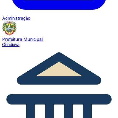
Administração
Prefeitura Municipal
Orindiúva