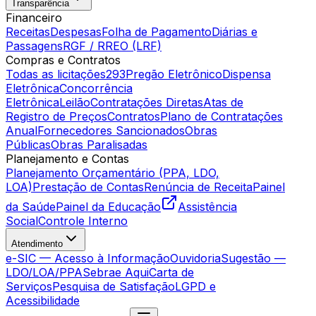
Transparência
Financeiro
Receitas
Despesas
Folha de Pagamento
Diárias e
Passagens
RGF / RREO (LRF)
Compras e Contratos
Todas as licitações
293
Pregão Eletrônico
Dispensa
Eletrônica
Concorrência
Eletrônica
Leilão
Contratações Diretas
Atas de
Registro de Preços
Contratos
Plano de Contratações
Anual
Fornecedores Sancionados
Obras
Públicas
Obras Paralisadas
Planejamento e Contas
Planejamento Orçamentário (PPA, LDO,
LOA)
Prestação de Contas
Renúncia de Receita
Painel
da Saúde
Painel da Educação
Assistência
Social
Controle Interno
Atendimento
e-SIC — Acesso à Informação
Ouvidoria
Sugestão —
LDO/LOA/PPA
Sebrae Aqui
Carta de
Serviços
Pesquisa de Satisfação
LGPD e
Acessibilidade