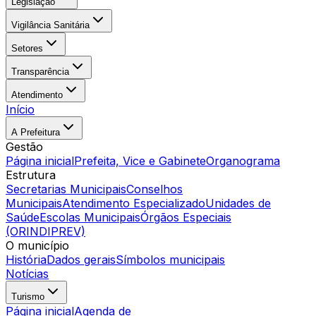
Legislação
Vigilância Sanitária
Setores
Transparência
Atendimento
Início
A Prefeitura
Gestão
Página inicial
Prefeita, Vice e Gabinete
Organograma
Estrutura
Secretarias Municipais
Conselhos
Municipais
Atendimento Especializado
Unidades de
Saúde
Escolas Municipais
Órgãos Especiais
(ORINDIPREV)
O município
História
Dados gerais
Símbolos municipais
Notícias
Turismo
Página inicial
Agenda de