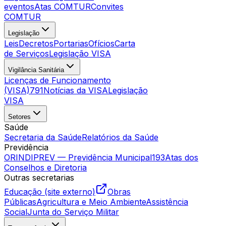
eventos
Atas COMTUR
Convites
COMTUR
Legislação
Leis
Decretos
Portarias
Ofícios
Carta
de Serviços
Legislação VISA
Vigilância Sanitária
Licenças de Funcionamento
(VISA)
791
Notícias da VISA
Legislação
VISA
Setores
Saúde
Secretaria da Saúde
Relatórios da Saúde
Previdência
ORINDIPREV — Previdência Municipal
193
Atas dos
Conselhos e Diretoria
Outras secretarias
Educação (site externo)
Obras
Públicas
Agricultura e Meio Ambiente
Assistência
Social
Junta do Serviço Militar