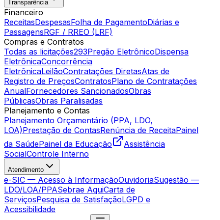
Transparência
Financeiro
Receitas
Despesas
Folha de Pagamento
Diárias e
Passagens
RGF / RREO (LRF)
Compras e Contratos
Todas as licitações
293
Pregão Eletrônico
Dispensa
Eletrônica
Concorrência
Eletrônica
Leilão
Contratações Diretas
Atas de
Registro de Preços
Contratos
Plano de Contratações
Anual
Fornecedores Sancionados
Obras
Públicas
Obras Paralisadas
Planejamento e Contas
Planejamento Orçamentário (PPA, LDO,
LOA)
Prestação de Contas
Renúncia de Receita
Painel
da Saúde
Painel da Educação
Assistência
Social
Controle Interno
Atendimento
e-SIC — Acesso à Informação
Ouvidoria
Sugestão —
LDO/LOA/PPA
Sebrae Aqui
Carta de
Serviços
Pesquisa de Satisfação
LGPD e
Acessibilidade