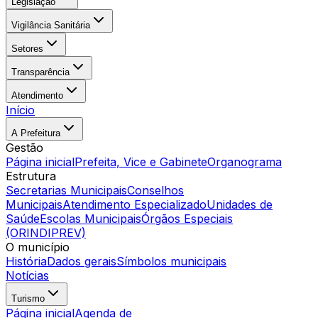
Legislação
Vigilância Sanitária
Setores
Transparência
Atendimento
Início
A Prefeitura
Gestão
Página inicial
Prefeita, Vice e Gabinete
Organograma
Estrutura
Secretarias Municipais
Conselhos
Municipais
Atendimento Especializado
Unidades de
Saúde
Escolas Municipais
Órgãos Especiais
(ORINDIPREV)
O município
História
Dados gerais
Símbolos municipais
Notícias
Turismo
Página inicial
Agenda de