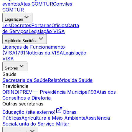
eventos
Atas COMTUR
Convites
COMTUR
Legislação
Leis
Decretos
Portarias
Ofícios
Carta
de Serviços
Legislação VISA
Vigilância Sanitária
Licenças de Funcionamento
(VISA)
791
Notícias da VISA
Legislação
VISA
Setores
Saúde
Secretaria da Saúde
Relatórios da Saúde
Previdência
ORINDIPREV — Previdência Municipal
193
Atas dos
Conselhos e Diretoria
Outras secretarias
Educação (site externo)
Obras
Públicas
Agricultura e Meio Ambiente
Assistência
Social
Junta do Serviço Militar