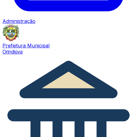
Administração
Prefeitura Municipal
Orindiúva