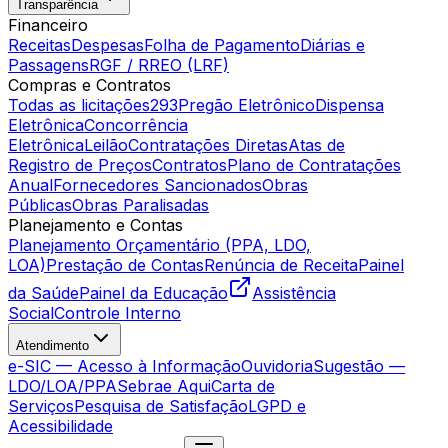
Transparência
Financeiro
Receitas
Despesas
Folha de Pagamento
Diárias e
Passagens
RGF / RREO (LRF)
Compras e Contratos
Todas as licitações
293
Pregão Eletrônico
Dispensa
Eletrônica
Concorrência
Eletrônica
Leilão
Contratações Diretas
Atas de
Registro de Preços
Contratos
Plano de Contratações
Anual
Fornecedores Sancionados
Obras
Públicas
Obras Paralisadas
Planejamento e Contas
Planejamento Orçamentário (PPA, LDO,
LOA)
Prestação de Contas
Renúncia de Receita
Painel
da Saúde
Painel da Educação
Assistência
Social
Controle Interno
Atendimento
e-SIC — Acesso à Informação
Ouvidoria
Sugestão —
LDO/LOA/PPA
Sebrae Aqui
Carta de
Serviços
Pesquisa de Satisfação
LGPD e
Acessibilidade