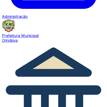
Administração
Prefeitura Municipal
Orindiúva