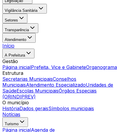
Legislação
Vigilância Sanitária
Setores
Transparência
Atendimento
Início
A Prefeitura
Gestão
Página inicial
Prefeita, Vice e Gabinete
Organograma
Estrutura
Secretarias Municipais
Conselhos
Municipais
Atendimento Especializado
Unidades de
Saúde
Escolas Municipais
Órgãos Especiais
(ORINDIPREV)
O município
História
Dados gerais
Símbolos municipais
Notícias
Turismo
Página inicial
Agenda de