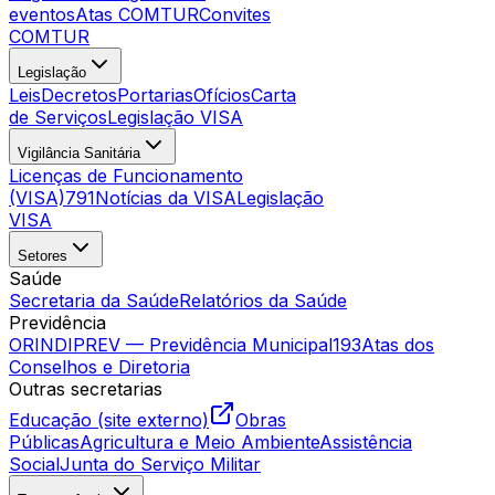
eventos
Atas COMTUR
Convites
COMTUR
Legislação
Leis
Decretos
Portarias
Ofícios
Carta
de Serviços
Legislação VISA
Vigilância Sanitária
Licenças de Funcionamento
(VISA)
791
Notícias da VISA
Legislação
VISA
Setores
Saúde
Secretaria da Saúde
Relatórios da Saúde
Previdência
ORINDIPREV — Previdência Municipal
193
Atas dos
Conselhos e Diretoria
Outras secretarias
Educação (site externo)
Obras
Públicas
Agricultura e Meio Ambiente
Assistência
Social
Junta do Serviço Militar