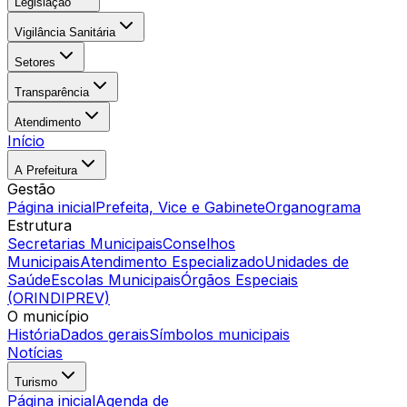
Legislação
Vigilância Sanitária
Setores
Transparência
Atendimento
Início
A Prefeitura
Gestão
Página inicial
Prefeita, Vice e Gabinete
Organograma
Estrutura
Secretarias Municipais
Conselhos
Municipais
Atendimento Especializado
Unidades de
Saúde
Escolas Municipais
Órgãos Especiais
(ORINDIPREV)
O município
História
Dados gerais
Símbolos municipais
Notícias
Turismo
Página inicial
Agenda de