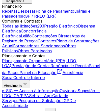
Transparência
Financeiro
Receitas
Despesas
Folha de Pagamento
Diárias e
Passagens
RGF / RREO (LRF)
Compras e Contratos
Todas as licitações
293
Pregão Eletrônico
Dispensa
Eletrônica
Concorrência
Eletrônica
Leilão
Contratações Diretas
Atas de
Registro de Preços
Contratos
Plano de Contratações
Anual
Fornecedores Sancionados
Obras
Públicas
Obras Paralisadas
Planejamento e Contas
Planejamento Orçamentário (PPA, LDO,
LOA)
Prestação de Contas
Renúncia de Receita
Painel
da Saúde
Painel da Educação
Assistência
Social
Controle Interno
Atendimento
e-SIC — Acesso à Informação
Ouvidoria
Sugestão —
LDO/LOA/PPA
Sebrae Aqui
Carta de
Serviços
Pesquisa de Satisfação
LGPD e
Acessibilidade