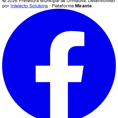
©
2026
Prefeitura Municipal de Orindiúva
.
Desenvolvido
por
Intelecto Solutions
· Plataforma
Mirante