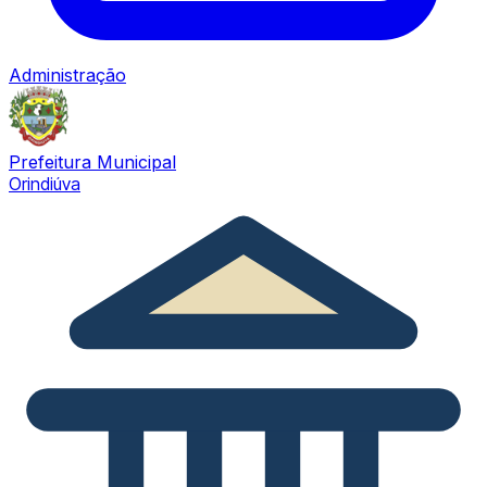
Administração
Prefeitura Municipal
Orindiúva