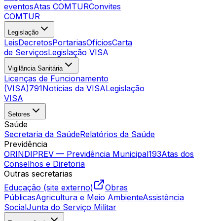
eventos
Atas COMTUR
Convites
COMTUR
Legislação
Leis
Decretos
Portarias
Ofícios
Carta
de Serviços
Legislação VISA
Vigilância Sanitária
Licenças de Funcionamento
(VISA)
791
Notícias da VISA
Legislação
VISA
Setores
Saúde
Secretaria da Saúde
Relatórios da Saúde
Previdência
ORINDIPREV — Previdência Municipal
193
Atas dos
Conselhos e Diretoria
Outras secretarias
Educação (site externo)
Obras
Públicas
Agricultura e Meio Ambiente
Assistência
Social
Junta do Serviço Militar