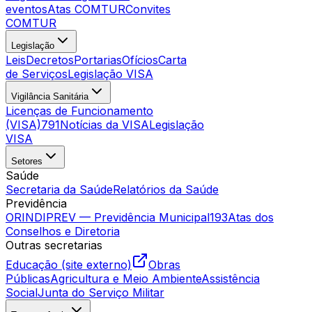
eventos
Atas COMTUR
Convites
COMTUR
Legislação
Leis
Decretos
Portarias
Ofícios
Carta
de Serviços
Legislação VISA
Vigilância Sanitária
Licenças de Funcionamento
(VISA)
791
Notícias da VISA
Legislação
VISA
Setores
Saúde
Secretaria da Saúde
Relatórios da Saúde
Previdência
ORINDIPREV — Previdência Municipal
193
Atas dos
Conselhos e Diretoria
Outras secretarias
Educação (site externo)
Obras
Públicas
Agricultura e Meio Ambiente
Assistência
Social
Junta do Serviço Militar