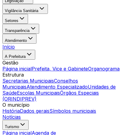
Legislação
Vigilância Sanitária
Setores
Transparência
Atendimento
Início
A Prefeitura
Gestão
Página inicial
Prefeita, Vice e Gabinete
Organograma
Estrutura
Secretarias Municipais
Conselhos
Municipais
Atendimento Especializado
Unidades de
Saúde
Escolas Municipais
Órgãos Especiais
(ORINDIPREV)
O município
História
Dados gerais
Símbolos municipais
Notícias
Turismo
Página inicial
Agenda de