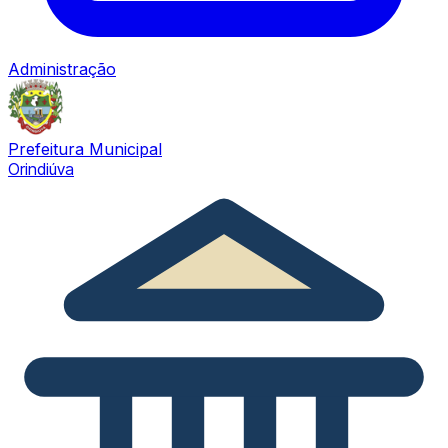
Administração
Prefeitura Municipal
Orindiúva