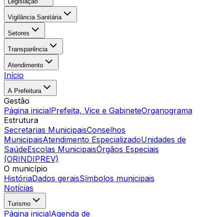
Legislação
Vigilância Sanitária
Setores
Transparência
Atendimento
Início
A Prefeitura
Gestão
Página inicial
Prefeita, Vice e Gabinete
Organograma
Estrutura
Secretarias Municipais
Conselhos
Municipais
Atendimento Especializado
Unidades de
Saúde
Escolas Municipais
Órgãos Especiais
(ORINDIPREV)
O município
História
Dados gerais
Símbolos municipais
Notícias
Turismo
Página inicial
Agenda de