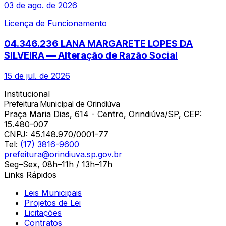
03 de ago. de 2026
Licença de Funcionamento
04.346.236 LANA MARGARETE LOPES DA
SILVEIRA — Alteração de Razão Social
15 de jul. de 2026
Institucional
Prefeitura Municipal de Orindiúva
Praça Maria Dias, 614 - Centro, Orindiúva/SP, CEP:
15.480-007
CNPJ:
45.148.970/0001-77
Tel:
(17) 3816-9600
prefeitura@orindiuva.sp.gov.br
Seg–Sex, 08h–11h / 13h–17h
Links Rápidos
Leis Municipais
Projetos de Lei
Licitações
Contratos