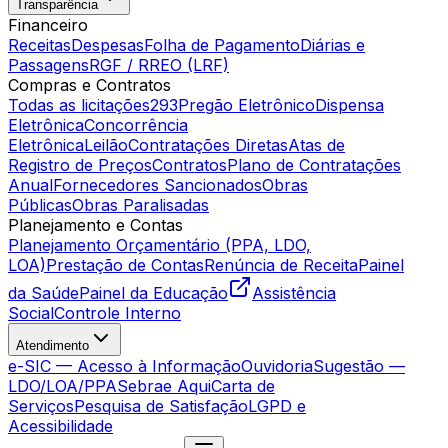
Transparência
Financeiro
Receitas
Despesas
Folha de Pagamento
Diárias e
Passagens
RGF / RREO (LRF)
Compras e Contratos
Todas as licitações
293
Pregão Eletrônico
Dispensa
Eletrônica
Concorrência
Eletrônica
Leilão
Contratações Diretas
Atas de
Registro de Preços
Contratos
Plano de Contratações
Anual
Fornecedores Sancionados
Obras
Públicas
Obras Paralisadas
Planejamento e Contas
Planejamento Orçamentário (PPA, LDO,
LOA)
Prestação de Contas
Renúncia de Receita
Painel
da Saúde
Painel da Educação
Assistência
Social
Controle Interno
Atendimento
e-SIC — Acesso à Informação
Ouvidoria
Sugestão —
LDO/LOA/PPA
Sebrae Aqui
Carta de
Serviços
Pesquisa de Satisfação
LGPD e
Acessibilidade