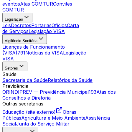
eventos
Atas COMTUR
Convites
COMTUR
Legislação
Leis
Decretos
Portarias
Ofícios
Carta
de Serviços
Legislação VISA
Vigilância Sanitária
Licenças de Funcionamento
(VISA)
791
Notícias da VISA
Legislação
VISA
Setores
Saúde
Secretaria da Saúde
Relatórios da Saúde
Previdência
ORINDIPREV — Previdência Municipal
193
Atas dos
Conselhos e Diretoria
Outras secretarias
Educação (site externo)
Obras
Públicas
Agricultura e Meio Ambiente
Assistência
Social
Junta do Serviço Militar