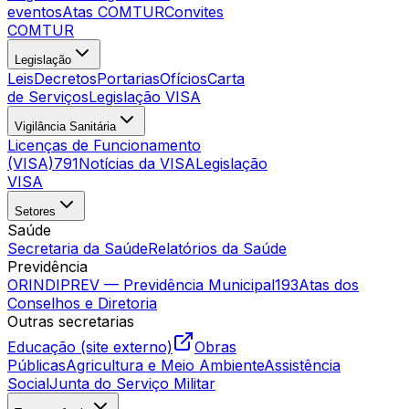
eventos
Atas COMTUR
Convites
COMTUR
Legislação
Leis
Decretos
Portarias
Ofícios
Carta
de Serviços
Legislação VISA
Vigilância Sanitária
Licenças de Funcionamento
(VISA)
791
Notícias da VISA
Legislação
VISA
Setores
Saúde
Secretaria da Saúde
Relatórios da Saúde
Previdência
ORINDIPREV — Previdência Municipal
193
Atas dos
Conselhos e Diretoria
Outras secretarias
Educação (site externo)
Obras
Públicas
Agricultura e Meio Ambiente
Assistência
Social
Junta do Serviço Militar