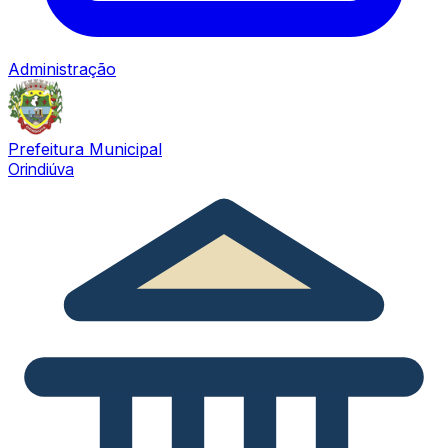
Administração
Prefeitura Municipal
Orindiúva