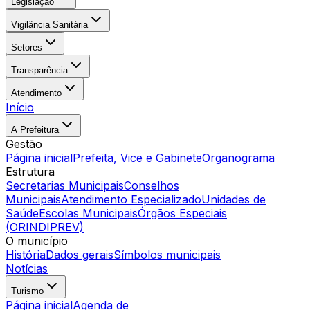
Legislação
Vigilância Sanitária
Setores
Transparência
Atendimento
Início
A Prefeitura
Gestão
Página inicial
Prefeita, Vice e Gabinete
Organograma
Estrutura
Secretarias Municipais
Conselhos
Municipais
Atendimento Especializado
Unidades de
Saúde
Escolas Municipais
Órgãos Especiais
(ORINDIPREV)
O município
História
Dados gerais
Símbolos municipais
Notícias
Turismo
Página inicial
Agenda de