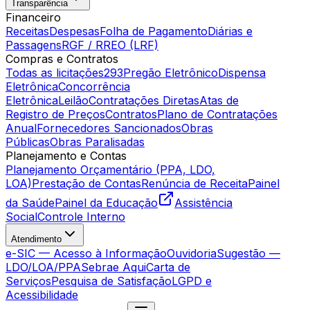
Transparência
Financeiro
Receitas
Despesas
Folha de Pagamento
Diárias e
Passagens
RGF / RREO (LRF)
Compras e Contratos
Todas as licitações
293
Pregão Eletrônico
Dispensa
Eletrônica
Concorrência
Eletrônica
Leilão
Contratações Diretas
Atas de
Registro de Preços
Contratos
Plano de Contratações
Anual
Fornecedores Sancionados
Obras
Públicas
Obras Paralisadas
Planejamento e Contas
Planejamento Orçamentário (PPA, LDO,
LOA)
Prestação de Contas
Renúncia de Receita
Painel
da Saúde
Painel da Educação
Assistência
Social
Controle Interno
Atendimento
e-SIC — Acesso à Informação
Ouvidoria
Sugestão —
LDO/LOA/PPA
Sebrae Aqui
Carta de
Serviços
Pesquisa de Satisfação
LGPD e
Acessibilidade