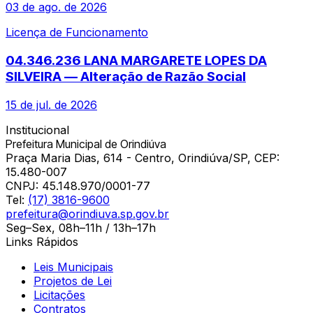
03 de ago. de 2026
Licença de Funcionamento
04.346.236 LANA MARGARETE LOPES DA
SILVEIRA — Alteração de Razão Social
15 de jul. de 2026
Institucional
Prefeitura Municipal de Orindiúva
Praça Maria Dias, 614 - Centro, Orindiúva/SP, CEP:
15.480-007
CNPJ:
45.148.970/0001-77
Tel:
(17) 3816-9600
prefeitura@orindiuva.sp.gov.br
Seg–Sex, 08h–11h / 13h–17h
Links Rápidos
Leis Municipais
Projetos de Lei
Licitações
Contratos