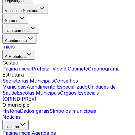
Legislação
Vigilância Sanitária
Setores
Transparência
Atendimento
Início
A Prefeitura
Gestão
Página inicial
Prefeita, Vice e Gabinete
Organograma
Estrutura
Secretarias Municipais
Conselhos
Municipais
Atendimento Especializado
Unidades de
Saúde
Escolas Municipais
Órgãos Especiais
(ORINDIPREV)
O município
História
Dados gerais
Símbolos municipais
Notícias
Turismo
Página inicial
Agenda de