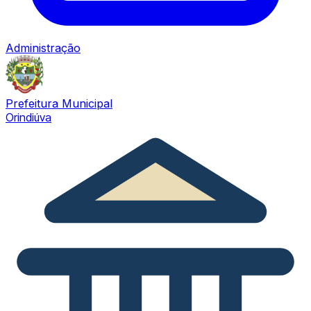
Administração
Prefeitura Municipal
Orindiúva