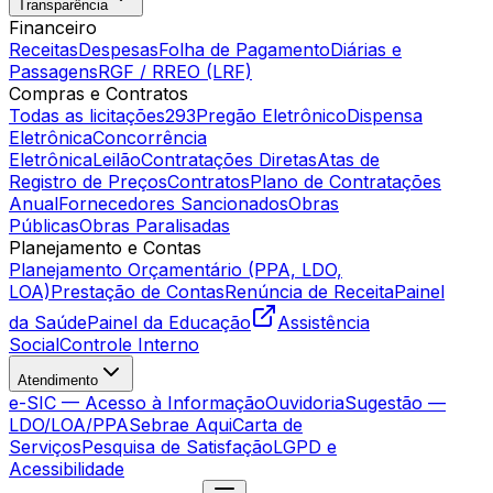
Transparência
Financeiro
Receitas
Despesas
Folha de Pagamento
Diárias e
Passagens
RGF / RREO (LRF)
Compras e Contratos
Todas as licitações
293
Pregão Eletrônico
Dispensa
Eletrônica
Concorrência
Eletrônica
Leilão
Contratações Diretas
Atas de
Registro de Preços
Contratos
Plano de Contratações
Anual
Fornecedores Sancionados
Obras
Públicas
Obras Paralisadas
Planejamento e Contas
Planejamento Orçamentário (PPA, LDO,
LOA)
Prestação de Contas
Renúncia de Receita
Painel
da Saúde
Painel da Educação
Assistência
Social
Controle Interno
Atendimento
e-SIC — Acesso à Informação
Ouvidoria
Sugestão —
LDO/LOA/PPA
Sebrae Aqui
Carta de
Serviços
Pesquisa de Satisfação
LGPD e
Acessibilidade