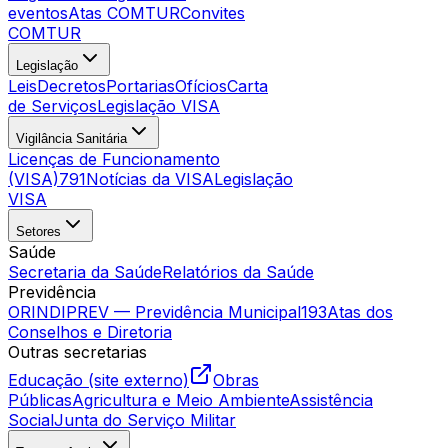
eventos
Atas COMTUR
Convites
COMTUR
Legislação
Leis
Decretos
Portarias
Ofícios
Carta
de Serviços
Legislação VISA
Vigilância Sanitária
Licenças de Funcionamento
(VISA)
791
Notícias da VISA
Legislação
VISA
Setores
Saúde
Secretaria da Saúde
Relatórios da Saúde
Previdência
ORINDIPREV — Previdência Municipal
193
Atas dos
Conselhos e Diretoria
Outras secretarias
Educação (site externo)
Obras
Públicas
Agricultura e Meio Ambiente
Assistência
Social
Junta do Serviço Militar