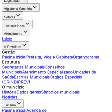
Legislação
Vigilância Sanitária
Setores
Transparência
Atendimento
Início
A Prefeitura
Gestão
Página inicial
Prefeita, Vice e Gabinete
Organograma
Estrutura
Secretarias Municipais
Conselhos
Municipais
Atendimento Especializado
Unidades de
Saúde
Escolas Municipais
Órgãos Especiais
(ORINDIPREV)
O município
História
Dados gerais
Símbolos municipais
Notícias
Turismo
Página inicial
Agenda de