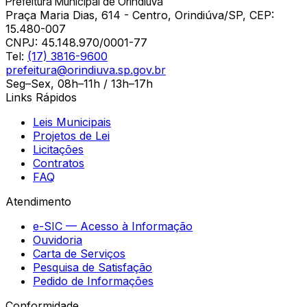
Prefeitura Municipal de Orindiúva
Praça Maria Dias, 614 - Centro, Orindiúva/SP, CEP:
15.480-007
CNPJ:
45.148.970/0001-77
Tel:
(17) 3816-9600
prefeitura@orindiuva.sp.gov.br
Seg–Sex, 08h–11h / 13h–17h
Links Rápidos
Leis Municipais
Projetos de Lei
Licitações
Contratos
FAQ
Atendimento
e-SIC — Acesso à Informação
Ouvidoria
Carta de Serviços
Pesquisa de Satisfação
Pedido de Informações
Conformidade