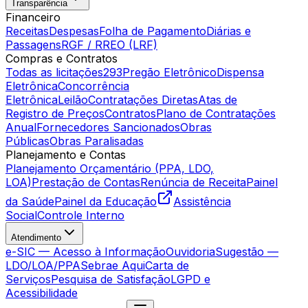
Transparência
Financeiro
Receitas
Despesas
Folha de Pagamento
Diárias e
Passagens
RGF / RREO (LRF)
Compras e Contratos
Todas as licitações
293
Pregão Eletrônico
Dispensa
Eletrônica
Concorrência
Eletrônica
Leilão
Contratações Diretas
Atas de
Registro de Preços
Contratos
Plano de Contratações
Anual
Fornecedores Sancionados
Obras
Públicas
Obras Paralisadas
Planejamento e Contas
Planejamento Orçamentário (PPA, LDO,
LOA)
Prestação de Contas
Renúncia de Receita
Painel
da Saúde
Painel da Educação
Assistência
Social
Controle Interno
Atendimento
e-SIC — Acesso à Informação
Ouvidoria
Sugestão —
LDO/LOA/PPA
Sebrae Aqui
Carta de
Serviços
Pesquisa de Satisfação
LGPD e
Acessibilidade