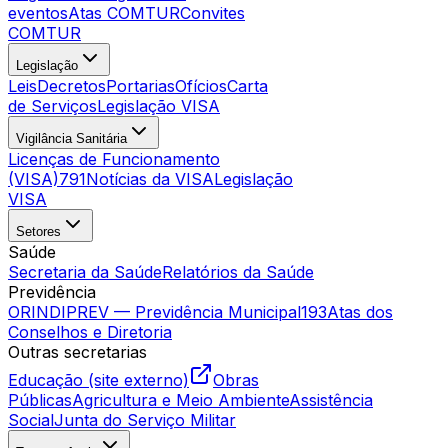
eventos
Atas COMTUR
Convites
COMTUR
Legislação
Leis
Decretos
Portarias
Ofícios
Carta
de Serviços
Legislação VISA
Vigilância Sanitária
Licenças de Funcionamento
(VISA)
791
Notícias da VISA
Legislação
VISA
Setores
Saúde
Secretaria da Saúde
Relatórios da Saúde
Previdência
ORINDIPREV — Previdência Municipal
193
Atas dos
Conselhos e Diretoria
Outras secretarias
Educação (site externo)
Obras
Públicas
Agricultura e Meio Ambiente
Assistência
Social
Junta do Serviço Militar