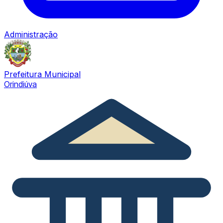
Administração
Prefeitura Municipal
Orindiúva