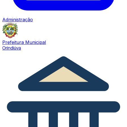
Administração
Prefeitura Municipal
Orindiúva