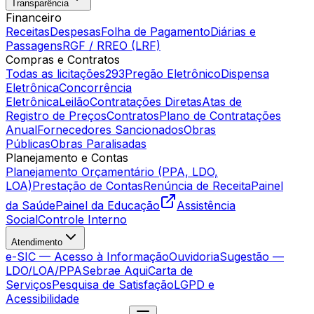
Transparência
Financeiro
Receitas
Despesas
Folha de Pagamento
Diárias e
Passagens
RGF / RREO (LRF)
Compras e Contratos
Todas as licitações
293
Pregão Eletrônico
Dispensa
Eletrônica
Concorrência
Eletrônica
Leilão
Contratações Diretas
Atas de
Registro de Preços
Contratos
Plano de Contratações
Anual
Fornecedores Sancionados
Obras
Públicas
Obras Paralisadas
Planejamento e Contas
Planejamento Orçamentário (PPA, LDO,
LOA)
Prestação de Contas
Renúncia de Receita
Painel
da Saúde
Painel da Educação
Assistência
Social
Controle Interno
Atendimento
e-SIC — Acesso à Informação
Ouvidoria
Sugestão —
LDO/LOA/PPA
Sebrae Aqui
Carta de
Serviços
Pesquisa de Satisfação
LGPD e
Acessibilidade