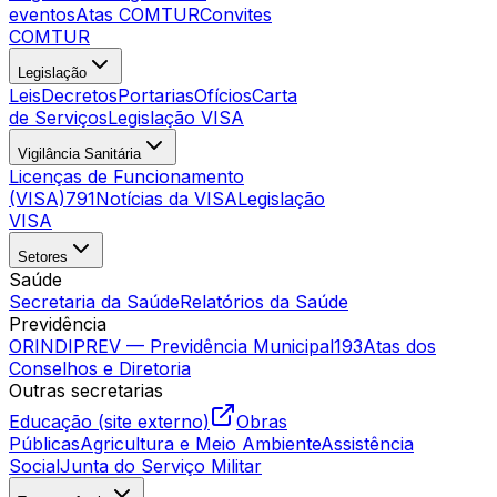
eventos
Atas COMTUR
Convites
COMTUR
Legislação
Leis
Decretos
Portarias
Ofícios
Carta
de Serviços
Legislação VISA
Vigilância Sanitária
Licenças de Funcionamento
(VISA)
791
Notícias da VISA
Legislação
VISA
Setores
Saúde
Secretaria da Saúde
Relatórios da Saúde
Previdência
ORINDIPREV — Previdência Municipal
193
Atas dos
Conselhos e Diretoria
Outras secretarias
Educação (site externo)
Obras
Públicas
Agricultura e Meio Ambiente
Assistência
Social
Junta do Serviço Militar