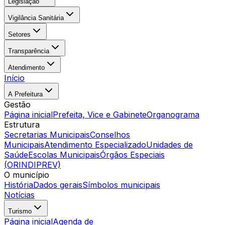
Legislação
Vigilância Sanitária
Setores
Transparência
Atendimento
Início
A Prefeitura
Gestão
Página inicial
Prefeita, Vice e Gabinete
Organograma
Estrutura
Secretarias Municipais
Conselhos
Municipais
Atendimento Especializado
Unidades de
Saúde
Escolas Municipais
Órgãos Especiais
(ORINDIPREV)
O município
História
Dados gerais
Símbolos municipais
Notícias
Turismo
Página inicial
Agenda de