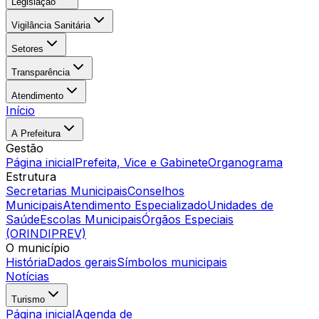
Legislação
Vigilância Sanitária
Setores
Transparência
Atendimento
Início
A Prefeitura
Gestão
Página inicial
Prefeita, Vice e Gabinete
Organograma
Estrutura
Secretarias Municipais
Conselhos
Municipais
Atendimento Especializado
Unidades de
Saúde
Escolas Municipais
Órgãos Especiais
(ORINDIPREV)
O município
História
Dados gerais
Símbolos municipais
Notícias
Turismo
Página inicial
Agenda de