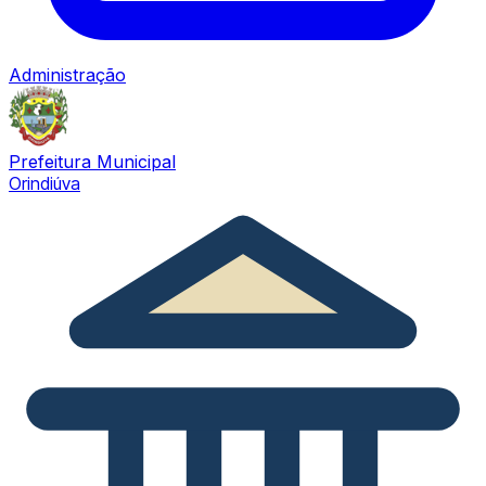
Administração
Prefeitura Municipal
Orindiúva