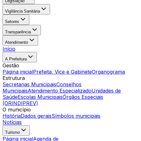
Legislação
Vigilância Sanitária
Setores
Transparência
Atendimento
Início
A Prefeitura
Gestão
Página inicial
Prefeita, Vice e Gabinete
Organograma
Estrutura
Secretarias Municipais
Conselhos
Municipais
Atendimento Especializado
Unidades de
Saúde
Escolas Municipais
Órgãos Especiais
(ORINDIPREV)
O município
História
Dados gerais
Símbolos municipais
Notícias
Turismo
Página inicial
Agenda de