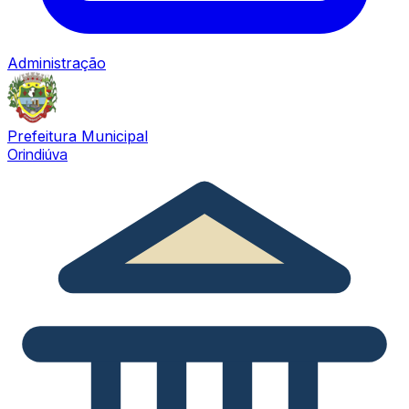
Administração
Prefeitura Municipal
Orindiúva