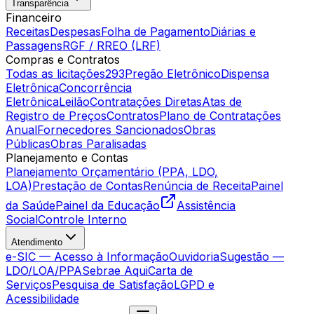
Transparência
Financeiro
Receitas
Despesas
Folha de Pagamento
Diárias e
Passagens
RGF / RREO (LRF)
Compras e Contratos
Todas as licitações
293
Pregão Eletrônico
Dispensa
Eletrônica
Concorrência
Eletrônica
Leilão
Contratações Diretas
Atas de
Registro de Preços
Contratos
Plano de Contratações
Anual
Fornecedores Sancionados
Obras
Públicas
Obras Paralisadas
Planejamento e Contas
Planejamento Orçamentário (PPA, LDO,
LOA)
Prestação de Contas
Renúncia de Receita
Painel
da Saúde
Painel da Educação
Assistência
Social
Controle Interno
Atendimento
e-SIC — Acesso à Informação
Ouvidoria
Sugestão —
LDO/LOA/PPA
Sebrae Aqui
Carta de
Serviços
Pesquisa de Satisfação
LGPD e
Acessibilidade