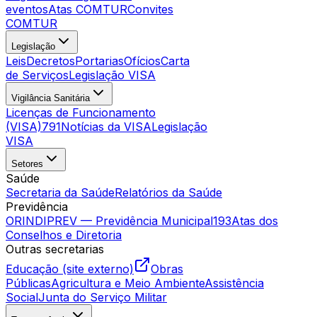
eventos
Atas COMTUR
Convites
COMTUR
Legislação
Leis
Decretos
Portarias
Ofícios
Carta
de Serviços
Legislação VISA
Vigilância Sanitária
Licenças de Funcionamento
(VISA)
791
Notícias da VISA
Legislação
VISA
Setores
Saúde
Secretaria da Saúde
Relatórios da Saúde
Previdência
ORINDIPREV — Previdência Municipal
193
Atas dos
Conselhos e Diretoria
Outras secretarias
Educação (site externo)
Obras
Públicas
Agricultura e Meio Ambiente
Assistência
Social
Junta do Serviço Militar