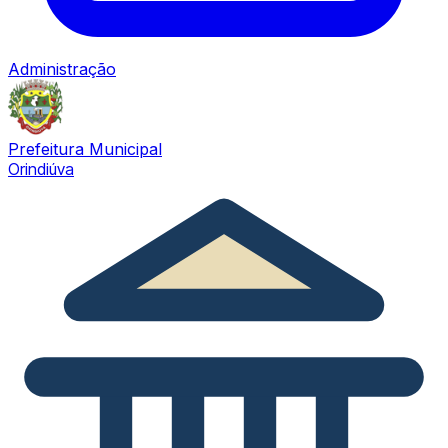
Administração
Prefeitura Municipal
Orindiúva