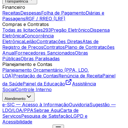
Transparência
Financeiro
Receitas
Despesas
Folha de Pagamento
Diárias e
Passagens
RGF / RREO (LRF)
Compras e Contratos
Todas as licitações
293
Pregão Eletrônico
Dispensa
Eletrônica
Concorrência
Eletrônica
Leilão
Contratações Diretas
Atas de
Registro de Preços
Contratos
Plano de Contratações
Anual
Fornecedores Sancionados
Obras
Públicas
Obras Paralisadas
Planejamento e Contas
Planejamento Orçamentário (PPA, LDO,
LOA)
Prestação de Contas
Renúncia de Receita
Painel
da Saúde
Painel da Educação
Assistência
Social
Controle Interno
Atendimento
e-SIC — Acesso à Informação
Ouvidoria
Sugestão —
LDO/LOA/PPA
Sebrae Aqui
Carta de
Serviços
Pesquisa de Satisfação
LGPD e
Acessibilidade