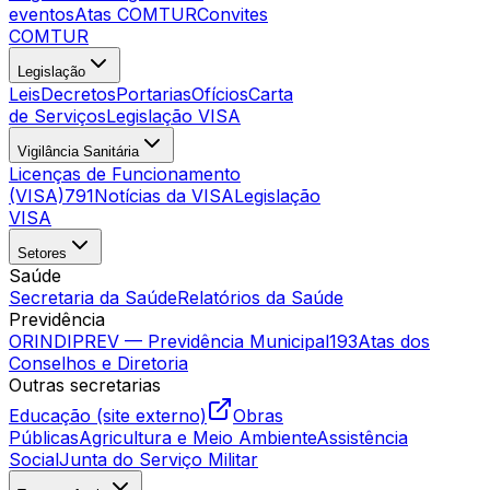
eventos
Atas COMTUR
Convites
COMTUR
Legislação
Leis
Decretos
Portarias
Ofícios
Carta
de Serviços
Legislação VISA
Vigilância Sanitária
Licenças de Funcionamento
(VISA)
791
Notícias da VISA
Legislação
VISA
Setores
Saúde
Secretaria da Saúde
Relatórios da Saúde
Previdência
ORINDIPREV — Previdência Municipal
193
Atas dos
Conselhos e Diretoria
Outras secretarias
Educação (site externo)
Obras
Públicas
Agricultura e Meio Ambiente
Assistência
Social
Junta do Serviço Militar