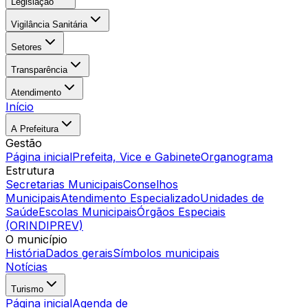
Legislação
Vigilância Sanitária
Setores
Transparência
Atendimento
Início
A Prefeitura
Gestão
Página inicial
Prefeita, Vice e Gabinete
Organograma
Estrutura
Secretarias Municipais
Conselhos
Municipais
Atendimento Especializado
Unidades de
Saúde
Escolas Municipais
Órgãos Especiais
(ORINDIPREV)
O município
História
Dados gerais
Símbolos municipais
Notícias
Turismo
Página inicial
Agenda de