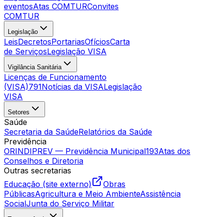
eventos
Atas COMTUR
Convites
COMTUR
Legislação
Leis
Decretos
Portarias
Ofícios
Carta
de Serviços
Legislação VISA
Vigilância Sanitária
Licenças de Funcionamento
(VISA)
791
Notícias da VISA
Legislação
VISA
Setores
Saúde
Secretaria da Saúde
Relatórios da Saúde
Previdência
ORINDIPREV — Previdência Municipal
193
Atas dos
Conselhos e Diretoria
Outras secretarias
Educação (site externo)
Obras
Públicas
Agricultura e Meio Ambiente
Assistência
Social
Junta do Serviço Militar