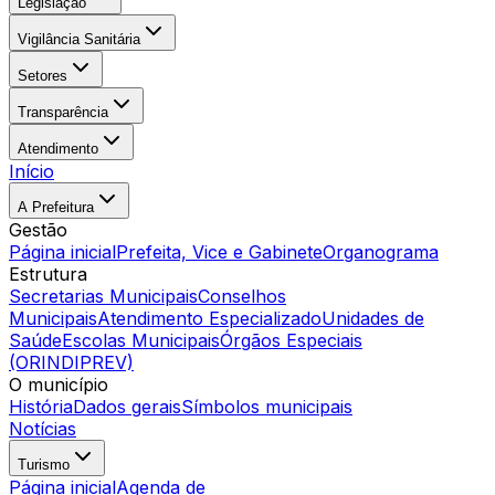
Legislação
Vigilância Sanitária
Setores
Transparência
Atendimento
Início
A Prefeitura
Gestão
Página inicial
Prefeita, Vice e Gabinete
Organograma
Estrutura
Secretarias Municipais
Conselhos
Municipais
Atendimento Especializado
Unidades de
Saúde
Escolas Municipais
Órgãos Especiais
(ORINDIPREV)
O município
História
Dados gerais
Símbolos municipais
Notícias
Turismo
Página inicial
Agenda de