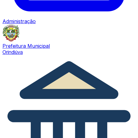
Administração
Prefeitura Municipal
Orindiúva