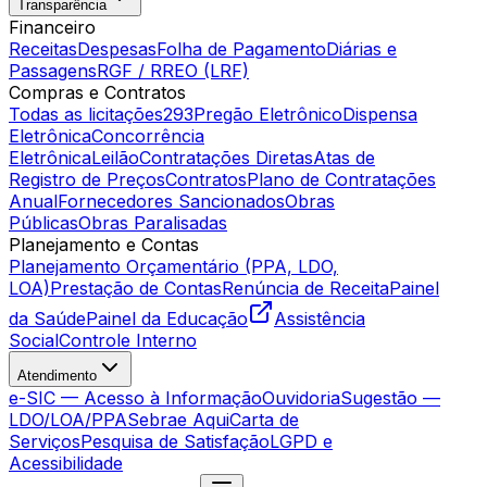
Transparência
Financeiro
Receitas
Despesas
Folha de Pagamento
Diárias e
Passagens
RGF / RREO (LRF)
Compras e Contratos
Todas as licitações
293
Pregão Eletrônico
Dispensa
Eletrônica
Concorrência
Eletrônica
Leilão
Contratações Diretas
Atas de
Registro de Preços
Contratos
Plano de Contratações
Anual
Fornecedores Sancionados
Obras
Públicas
Obras Paralisadas
Planejamento e Contas
Planejamento Orçamentário (PPA, LDO,
LOA)
Prestação de Contas
Renúncia de Receita
Painel
da Saúde
Painel da Educação
Assistência
Social
Controle Interno
Atendimento
e-SIC — Acesso à Informação
Ouvidoria
Sugestão —
LDO/LOA/PPA
Sebrae Aqui
Carta de
Serviços
Pesquisa de Satisfação
LGPD e
Acessibilidade