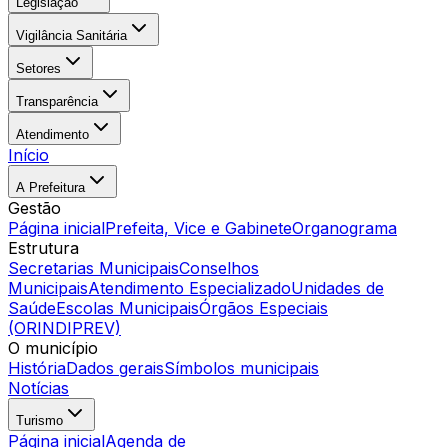
Legislação
Vigilância Sanitária
Setores
Transparência
Atendimento
Início
A Prefeitura
Gestão
Página inicial
Prefeita, Vice e Gabinete
Organograma
Estrutura
Secretarias Municipais
Conselhos
Municipais
Atendimento Especializado
Unidades de
Saúde
Escolas Municipais
Órgãos Especiais
(ORINDIPREV)
O município
História
Dados gerais
Símbolos municipais
Notícias
Turismo
Página inicial
Agenda de