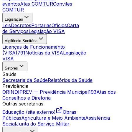
eventos
Atas COMTUR
Convites
COMTUR
Legislação
Leis
Decretos
Portarias
Ofícios
Carta
de Serviços
Legislação VISA
Vigilância Sanitária
Licenças de Funcionamento
(VISA)
791
Notícias da VISA
Legislação
VISA
Setores
Saúde
Secretaria da Saúde
Relatórios da Saúde
Previdência
ORINDIPREV — Previdência Municipal
193
Atas dos
Conselhos e Diretoria
Outras secretarias
Educação (site externo)
Obras
Públicas
Agricultura e Meio Ambiente
Assistência
Social
Junta do Serviço Militar