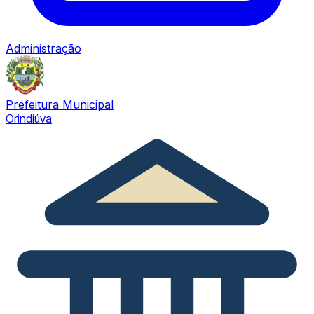
Administração
Prefeitura Municipal
Orindiúva