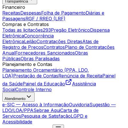
Transparência
Financeiro
Receitas
Despesas
Folha de Pagamento
Diárias e
Passagens
RGF / RREO (LRF)
Compras e Contratos
Todas as licitações
293
Pregão Eletrônico
Dispensa
Eletrônica
Concorrência
Eletrônica
Leilão
Contratações Diretas
Atas de
Registro de Preços
Contratos
Plano de Contratações
Anual
Fornecedores Sancionados
Obras
Públicas
Obras Paralisadas
Planejamento e Contas
Planejamento Orçamentário (PPA, LDO,
LOA)
Prestação de Contas
Renúncia de Receita
Painel
da Saúde
Painel da Educação
Assistência
Social
Controle Interno
Atendimento
e-SIC — Acesso à Informação
Ouvidoria
Sugestão —
LDO/LOA/PPA
Sebrae Aqui
Carta de
Serviços
Pesquisa de Satisfação
LGPD e
Acessibilidade