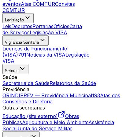
eventos
Atas COMTUR
Convites
COMTUR
Legislação
Leis
Decretos
Portarias
Ofícios
Carta
de Serviços
Legislação VISA
Vigilância Sanitária
Licenças de Funcionamento
(VISA)
791
Notícias da VISA
Legislação
VISA
Setores
Saúde
Secretaria da Saúde
Relatórios da Saúde
Previdência
ORINDIPREV — Previdência Municipal
193
Atas dos
Conselhos e Diretoria
Outras secretarias
Educação (site externo)
Obras
Públicas
Agricultura e Meio Ambiente
Assistência
Social
Junta do Serviço Militar