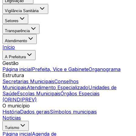
Legislação
Vigilância Sanitária
Setores
Transparência
Atendimento
Início
A Prefeitura
Gestão
Página inicial
Prefeita, Vice e Gabinete
Organograma
Estrutura
Secretarias Municipais
Conselhos
Municipais
Atendimento Especializado
Unidades de
Saúde
Escolas Municipais
Órgãos Especiais
(ORINDIPREV)
O município
História
Dados gerais
Símbolos municipais
Notícias
Turismo
Página inicial
Agenda de