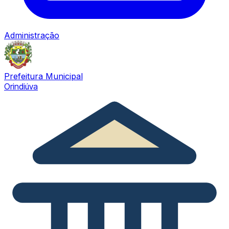
Administração
Prefeitura Municipal
Orindiúva