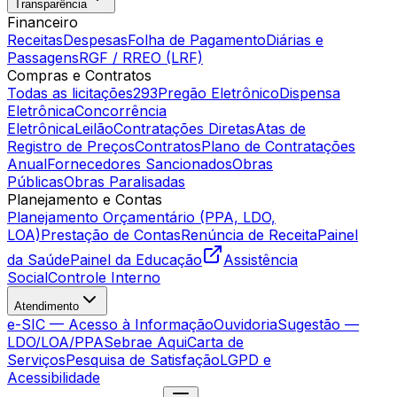
Transparência
Financeiro
Receitas
Despesas
Folha de Pagamento
Diárias e
Passagens
RGF / RREO (LRF)
Compras e Contratos
Todas as licitações
293
Pregão Eletrônico
Dispensa
Eletrônica
Concorrência
Eletrônica
Leilão
Contratações Diretas
Atas de
Registro de Preços
Contratos
Plano de Contratações
Anual
Fornecedores Sancionados
Obras
Públicas
Obras Paralisadas
Planejamento e Contas
Planejamento Orçamentário (PPA, LDO,
LOA)
Prestação de Contas
Renúncia de Receita
Painel
da Saúde
Painel da Educação
Assistência
Social
Controle Interno
Atendimento
e-SIC — Acesso à Informação
Ouvidoria
Sugestão —
LDO/LOA/PPA
Sebrae Aqui
Carta de
Serviços
Pesquisa de Satisfação
LGPD e
Acessibilidade