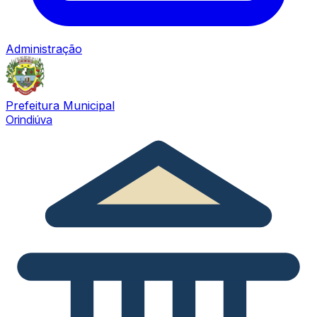
Administração
Prefeitura Municipal
Orindiúva