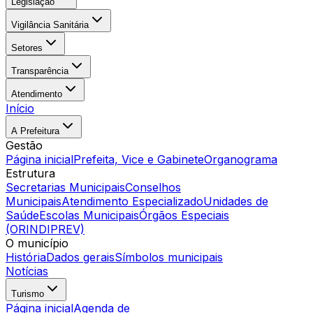
Legislação
Vigilância Sanitária
Setores
Transparência
Atendimento
Início
A Prefeitura
Gestão
Página inicial
Prefeita, Vice e Gabinete
Organograma
Estrutura
Secretarias Municipais
Conselhos
Municipais
Atendimento Especializado
Unidades de
Saúde
Escolas Municipais
Órgãos Especiais
(ORINDIPREV)
O município
História
Dados gerais
Símbolos municipais
Notícias
Turismo
Página inicial
Agenda de