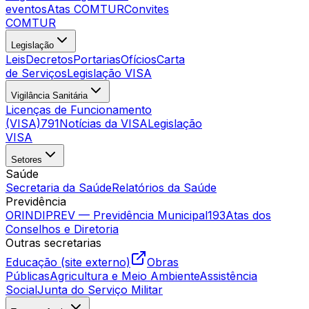
eventos
Atas COMTUR
Convites
COMTUR
Legislação
Leis
Decretos
Portarias
Ofícios
Carta
de Serviços
Legislação VISA
Vigilância Sanitária
Licenças de Funcionamento
(VISA)
791
Notícias da VISA
Legislação
VISA
Setores
Saúde
Secretaria da Saúde
Relatórios da Saúde
Previdência
ORINDIPREV — Previdência Municipal
193
Atas dos
Conselhos e Diretoria
Outras secretarias
Educação (site externo)
Obras
Públicas
Agricultura e Meio Ambiente
Assistência
Social
Junta do Serviço Militar