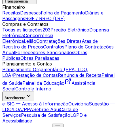
Transparência
Financeiro
Receitas
Despesas
Folha de Pagamento
Diárias e
Passagens
RGF / RREO (LRF)
Compras e Contratos
Todas as licitações
293
Pregão Eletrônico
Dispensa
Eletrônica
Concorrência
Eletrônica
Leilão
Contratações Diretas
Atas de
Registro de Preços
Contratos
Plano de Contratações
Anual
Fornecedores Sancionados
Obras
Públicas
Obras Paralisadas
Planejamento e Contas
Planejamento Orçamentário (PPA, LDO,
LOA)
Prestação de Contas
Renúncia de Receita
Painel
da Saúde
Painel da Educação
Assistência
Social
Controle Interno
Atendimento
e-SIC — Acesso à Informação
Ouvidoria
Sugestão —
LDO/LOA/PPA
Sebrae Aqui
Carta de
Serviços
Pesquisa de Satisfação
LGPD e
Acessibilidade