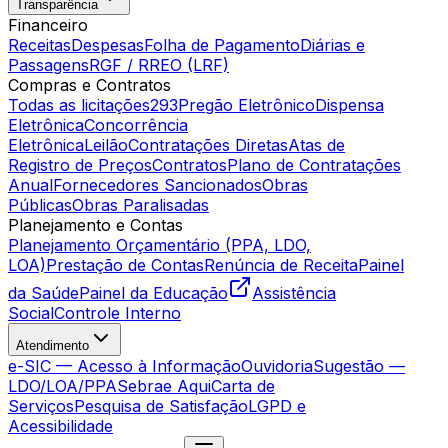
Transparência
Financeiro
Receitas
Despesas
Folha de Pagamento
Diárias e
Passagens
RGF / RREO (LRF)
Compras e Contratos
Todas as licitações
293
Pregão Eletrônico
Dispensa
Eletrônica
Concorrência
Eletrônica
Leilão
Contratações Diretas
Atas de
Registro de Preços
Contratos
Plano de Contratações
Anual
Fornecedores Sancionados
Obras
Públicas
Obras Paralisadas
Planejamento e Contas
Planejamento Orçamentário (PPA, LDO,
LOA)
Prestação de Contas
Renúncia de Receita
Painel
da Saúde
Painel da Educação
Assistência
Social
Controle Interno
Atendimento
e-SIC — Acesso à Informação
Ouvidoria
Sugestão —
LDO/LOA/PPA
Sebrae Aqui
Carta de
Serviços
Pesquisa de Satisfação
LGPD e
Acessibilidade