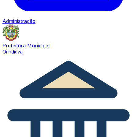
Administração
Prefeitura Municipal
Orindiúva