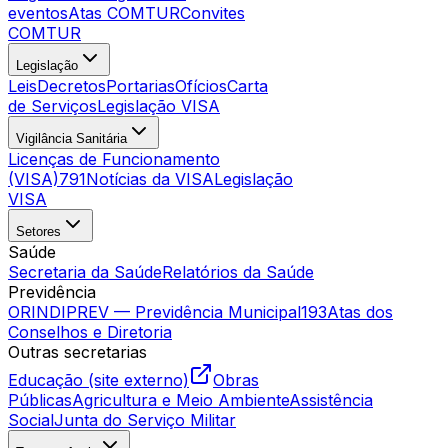
eventos
Atas COMTUR
Convites
COMTUR
Legislação
Leis
Decretos
Portarias
Ofícios
Carta
de Serviços
Legislação VISA
Vigilância Sanitária
Licenças de Funcionamento
(VISA)
791
Notícias da VISA
Legislação
VISA
Setores
Saúde
Secretaria da Saúde
Relatórios da Saúde
Previdência
ORINDIPREV — Previdência Municipal
193
Atas dos
Conselhos e Diretoria
Outras secretarias
Educação (site externo)
Obras
Públicas
Agricultura e Meio Ambiente
Assistência
Social
Junta do Serviço Militar