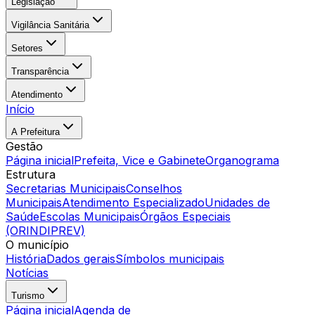
Legislação
Vigilância Sanitária
Setores
Transparência
Atendimento
Início
A Prefeitura
Gestão
Página inicial
Prefeita, Vice e Gabinete
Organograma
Estrutura
Secretarias Municipais
Conselhos
Municipais
Atendimento Especializado
Unidades de
Saúde
Escolas Municipais
Órgãos Especiais
(ORINDIPREV)
O município
História
Dados gerais
Símbolos municipais
Notícias
Turismo
Página inicial
Agenda de