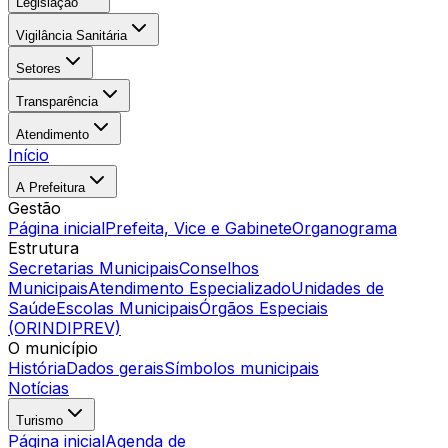
Legislação
Vigilância Sanitária
Setores
Transparência
Atendimento
Início
A Prefeitura
Gestão
Página inicial
Prefeita, Vice e Gabinete
Organograma
Estrutura
Secretarias Municipais
Conselhos
Municipais
Atendimento Especializado
Unidades de
Saúde
Escolas Municipais
Órgãos Especiais
(ORINDIPREV)
O município
História
Dados gerais
Símbolos municipais
Notícias
Turismo
Página inicial
Agenda de