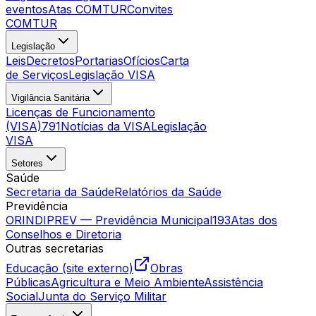
eventos
Atas COMTUR
Convites
COMTUR
Legislação
Leis
Decretos
Portarias
Ofícios
Carta
de Serviços
Legislação VISA
Vigilância Sanitária
Licenças de Funcionamento
(VISA)
791
Notícias da VISA
Legislação
VISA
Setores
Saúde
Secretaria da Saúde
Relatórios da Saúde
Previdência
ORINDIPREV — Previdência Municipal
193
Atas dos
Conselhos e Diretoria
Outras secretarias
Educação (site externo)
Obras
Públicas
Agricultura e Meio Ambiente
Assistência
Social
Junta do Serviço Militar