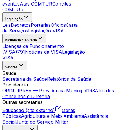
eventos
Atas COMTUR
Convites
COMTUR
Legislação
Leis
Decretos
Portarias
Ofícios
Carta
de Serviços
Legislação VISA
Vigilância Sanitária
Licenças de Funcionamento
(VISA)
791
Notícias da VISA
Legislação
VISA
Setores
Saúde
Secretaria da Saúde
Relatórios da Saúde
Previdência
ORINDIPREV — Previdência Municipal
193
Atas dos
Conselhos e Diretoria
Outras secretarias
Educação (site externo)
Obras
Públicas
Agricultura e Meio Ambiente
Assistência
Social
Junta do Serviço Militar