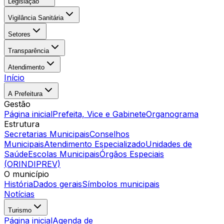
Legislação
Vigilância Sanitária
Setores
Transparência
Atendimento
Início
A Prefeitura
Gestão
Página inicial
Prefeita, Vice e Gabinete
Organograma
Estrutura
Secretarias Municipais
Conselhos
Municipais
Atendimento Especializado
Unidades de
Saúde
Escolas Municipais
Órgãos Especiais
(ORINDIPREV)
O município
História
Dados gerais
Símbolos municipais
Notícias
Turismo
Página inicial
Agenda de