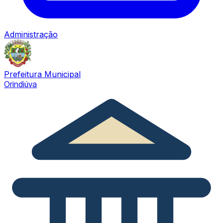
Administração
Prefeitura Municipal
Orindiúva