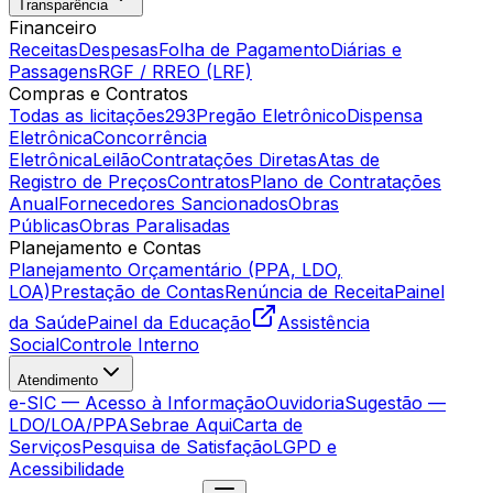
Transparência
Financeiro
Receitas
Despesas
Folha de Pagamento
Diárias e
Passagens
RGF / RREO (LRF)
Compras e Contratos
Todas as licitações
293
Pregão Eletrônico
Dispensa
Eletrônica
Concorrência
Eletrônica
Leilão
Contratações Diretas
Atas de
Registro de Preços
Contratos
Plano de Contratações
Anual
Fornecedores Sancionados
Obras
Públicas
Obras Paralisadas
Planejamento e Contas
Planejamento Orçamentário (PPA, LDO,
LOA)
Prestação de Contas
Renúncia de Receita
Painel
da Saúde
Painel da Educação
Assistência
Social
Controle Interno
Atendimento
e-SIC — Acesso à Informação
Ouvidoria
Sugestão —
LDO/LOA/PPA
Sebrae Aqui
Carta de
Serviços
Pesquisa de Satisfação
LGPD e
Acessibilidade