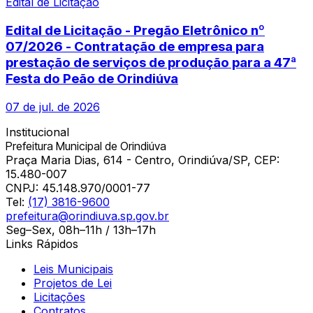
Edital de Licitação
Edital de Licitação - Pregão Eletrônico nº
07/2026 - Contratação de empresa para
prestação de serviços de produção para a 47ª
Festa do Peão de Orindiúva
07 de jul. de 2026
Institucional
Prefeitura Municipal de Orindiúva
Praça Maria Dias, 614 - Centro, Orindiúva/SP, CEP:
15.480-007
CNPJ:
45.148.970/0001-77
Tel:
(17) 3816-9600
prefeitura@orindiuva.sp.gov.br
Seg–Sex, 08h–11h / 13h–17h
Links Rápidos
Leis Municipais
Projetos de Lei
Licitações
Contratos