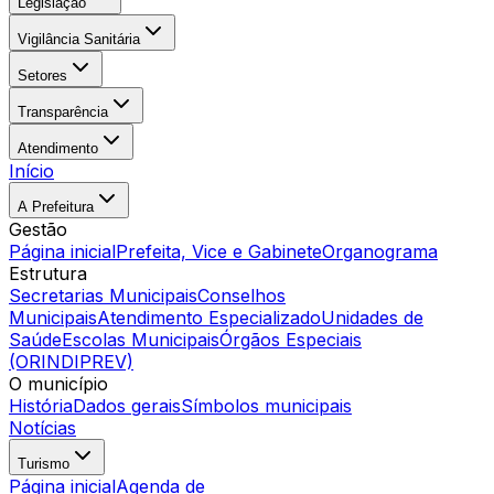
Legislação
Vigilância Sanitária
Setores
Transparência
Atendimento
Início
A Prefeitura
Gestão
Página inicial
Prefeita, Vice e Gabinete
Organograma
Estrutura
Secretarias Municipais
Conselhos
Municipais
Atendimento Especializado
Unidades de
Saúde
Escolas Municipais
Órgãos Especiais
(ORINDIPREV)
O município
História
Dados gerais
Símbolos municipais
Notícias
Turismo
Página inicial
Agenda de