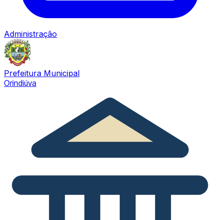
Administração
Prefeitura Municipal
Orindiúva