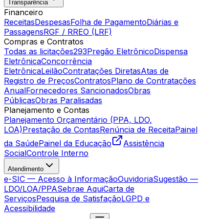
Transparência
Financeiro
Receitas
Despesas
Folha de Pagamento
Diárias e
Passagens
RGF / RREO (LRF)
Compras e Contratos
Todas as licitações
293
Pregão Eletrônico
Dispensa
Eletrônica
Concorrência
Eletrônica
Leilão
Contratações Diretas
Atas de
Registro de Preços
Contratos
Plano de Contratações
Anual
Fornecedores Sancionados
Obras
Públicas
Obras Paralisadas
Planejamento e Contas
Planejamento Orçamentário (PPA, LDO,
LOA)
Prestação de Contas
Renúncia de Receita
Painel
da Saúde
Painel da Educação
Assistência
Social
Controle Interno
Atendimento
e-SIC — Acesso à Informação
Ouvidoria
Sugestão —
LDO/LOA/PPA
Sebrae Aqui
Carta de
Serviços
Pesquisa de Satisfação
LGPD e
Acessibilidade