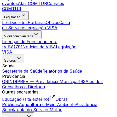
eventos
Atas COMTUR
Convites
COMTUR
Legislação
Leis
Decretos
Portarias
Ofícios
Carta
de Serviços
Legislação VISA
Vigilância Sanitária
Licenças de Funcionamento
(VISA)
791
Notícias da VISA
Legislação
VISA
Setores
Saúde
Secretaria da Saúde
Relatórios da Saúde
Previdência
ORINDIPREV — Previdência Municipal
193
Atas dos
Conselhos e Diretoria
Outras secretarias
Educação (site externo)
Obras
Públicas
Agricultura e Meio Ambiente
Assistência
Social
Junta do Serviço Militar