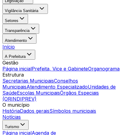
Legislação
Vigilância Sanitária
Setores
Transparência
Atendimento
Início
A Prefeitura
Gestão
Página inicial
Prefeita, Vice e Gabinete
Organograma
Estrutura
Secretarias Municipais
Conselhos
Municipais
Atendimento Especializado
Unidades de
Saúde
Escolas Municipais
Órgãos Especiais
(ORINDIPREV)
O município
História
Dados gerais
Símbolos municipais
Notícias
Turismo
Página inicial
Agenda de