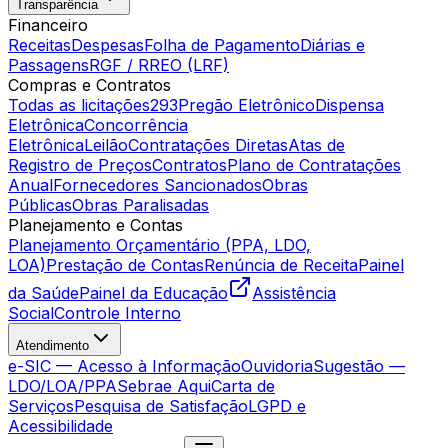
Transparência
Financeiro
Receitas
Despesas
Folha de Pagamento
Diárias e
Passagens
RGF / RREO (LRF)
Compras e Contratos
Todas as licitações
293
Pregão Eletrônico
Dispensa
Eletrônica
Concorrência
Eletrônica
Leilão
Contratações Diretas
Atas de
Registro de Preços
Contratos
Plano de Contratações
Anual
Fornecedores Sancionados
Obras
Públicas
Obras Paralisadas
Planejamento e Contas
Planejamento Orçamentário (PPA, LDO,
LOA)
Prestação de Contas
Renúncia de Receita
Painel
da Saúde
Painel da Educação
Assistência
Social
Controle Interno
Atendimento
e-SIC — Acesso à Informação
Ouvidoria
Sugestão —
LDO/LOA/PPA
Sebrae Aqui
Carta de
Serviços
Pesquisa de Satisfação
LGPD e
Acessibilidade