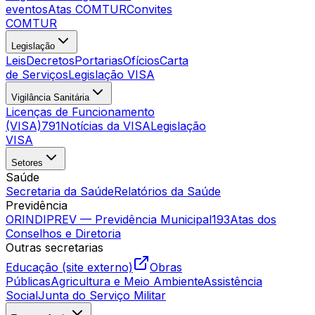
eventos
Atas COMTUR
Convites
COMTUR
Legislação
Leis
Decretos
Portarias
Ofícios
Carta
de Serviços
Legislação VISA
Vigilância Sanitária
Licenças de Funcionamento
(VISA)
791
Notícias da VISA
Legislação
VISA
Setores
Saúde
Secretaria da Saúde
Relatórios da Saúde
Previdência
ORINDIPREV — Previdência Municipal
193
Atas dos
Conselhos e Diretoria
Outras secretarias
Educação (site externo)
Obras
Públicas
Agricultura e Meio Ambiente
Assistência
Social
Junta do Serviço Militar