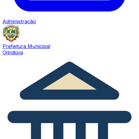
Administração
Prefeitura Municipal
Orindiúva