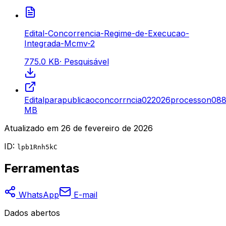
Edital-Concorrencia-Regime-de-Execucao-
Integrada-Mcmv-2
775.0 KB
·
Pesquisável
Editalparapublicaoconcorrncia022026processon08
8
MB
Atualizado em
26 de fevereiro de 2026
ID:
lpb1Rnh5kC
Ferramentas
WhatsApp
E-mail
Dados abertos