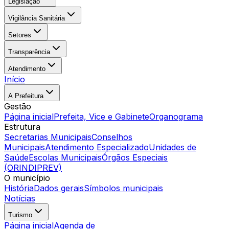
Legislação
Vigilância Sanitária
Setores
Transparência
Atendimento
Início
A Prefeitura
Gestão
Página inicial
Prefeita, Vice e Gabinete
Organograma
Estrutura
Secretarias Municipais
Conselhos
Municipais
Atendimento Especializado
Unidades de
Saúde
Escolas Municipais
Órgãos Especiais
(ORINDIPREV)
O município
História
Dados gerais
Símbolos municipais
Notícias
Turismo
Página inicial
Agenda de