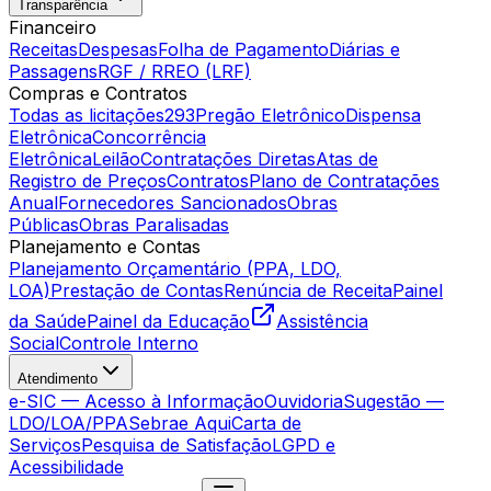
Transparência
Financeiro
Receitas
Despesas
Folha de Pagamento
Diárias e
Passagens
RGF / RREO (LRF)
Compras e Contratos
Todas as licitações
293
Pregão Eletrônico
Dispensa
Eletrônica
Concorrência
Eletrônica
Leilão
Contratações Diretas
Atas de
Registro de Preços
Contratos
Plano de Contratações
Anual
Fornecedores Sancionados
Obras
Públicas
Obras Paralisadas
Planejamento e Contas
Planejamento Orçamentário (PPA, LDO,
LOA)
Prestação de Contas
Renúncia de Receita
Painel
da Saúde
Painel da Educação
Assistência
Social
Controle Interno
Atendimento
e-SIC — Acesso à Informação
Ouvidoria
Sugestão —
LDO/LOA/PPA
Sebrae Aqui
Carta de
Serviços
Pesquisa de Satisfação
LGPD e
Acessibilidade