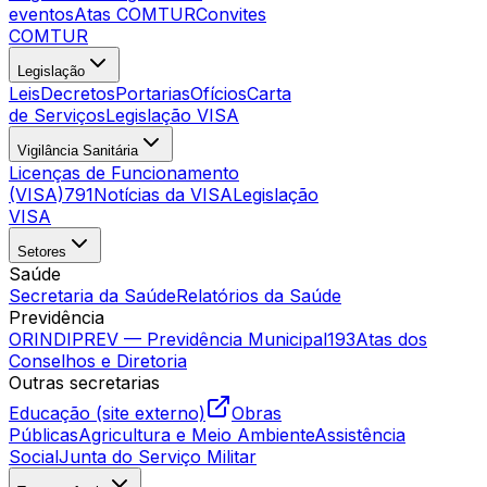
eventos
Atas COMTUR
Convites
COMTUR
Legislação
Leis
Decretos
Portarias
Ofícios
Carta
de Serviços
Legislação VISA
Vigilância Sanitária
Licenças de Funcionamento
(VISA)
791
Notícias da VISA
Legislação
VISA
Setores
Saúde
Secretaria da Saúde
Relatórios da Saúde
Previdência
ORINDIPREV — Previdência Municipal
193
Atas dos
Conselhos e Diretoria
Outras secretarias
Educação (site externo)
Obras
Públicas
Agricultura e Meio Ambiente
Assistência
Social
Junta do Serviço Militar