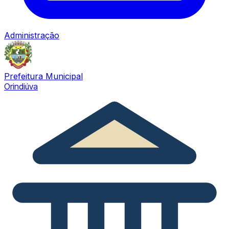
Administração
Prefeitura Municipal
Orindiúva