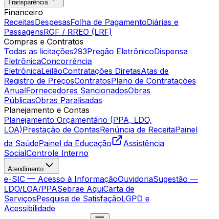
Transparência
Financeiro
Receitas
Despesas
Folha de Pagamento
Diárias e
Passagens
RGF / RREO (LRF)
Compras e Contratos
Todas as licitações
293
Pregão Eletrônico
Dispensa
Eletrônica
Concorrência
Eletrônica
Leilão
Contratações Diretas
Atas de
Registro de Preços
Contratos
Plano de Contratações
Anual
Fornecedores Sancionados
Obras
Públicas
Obras Paralisadas
Planejamento e Contas
Planejamento Orçamentário (PPA, LDO,
LOA)
Prestação de Contas
Renúncia de Receita
Painel
da Saúde
Painel da Educação
Assistência
Social
Controle Interno
Atendimento
e-SIC — Acesso à Informação
Ouvidoria
Sugestão —
LDO/LOA/PPA
Sebrae Aqui
Carta de
Serviços
Pesquisa de Satisfação
LGPD e
Acessibilidade