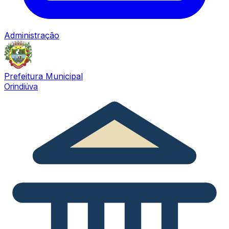
Administração
Prefeitura Municipal
Orindiúva