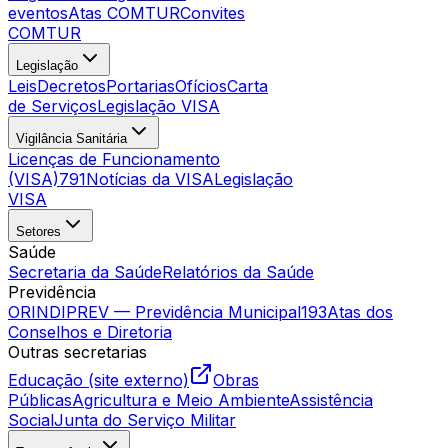
eventos
Atas COMTUR
Convites
COMTUR
Legislação
Leis
Decretos
Portarias
Ofícios
Carta
de Serviços
Legislação VISA
Vigilância Sanitária
Licenças de Funcionamento
(VISA)
791
Notícias da VISA
Legislação
VISA
Setores
Saúde
Secretaria da Saúde
Relatórios da Saúde
Previdência
ORINDIPREV — Previdência Municipal
193
Atas dos
Conselhos e Diretoria
Outras secretarias
Educação (site externo)
Obras
Públicas
Agricultura e Meio Ambiente
Assistência
Social
Junta do Serviço Militar