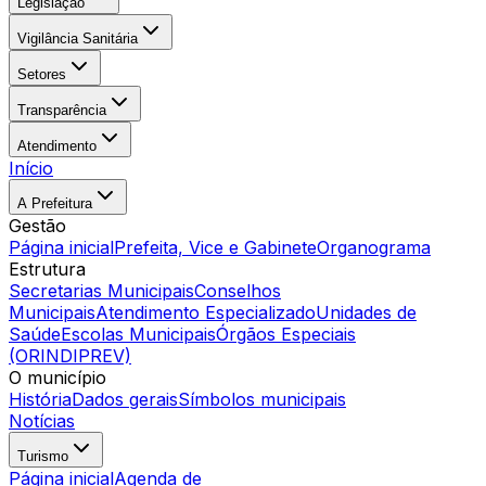
Legislação
Vigilância Sanitária
Setores
Transparência
Atendimento
Início
A Prefeitura
Gestão
Página inicial
Prefeita, Vice e Gabinete
Organograma
Estrutura
Secretarias Municipais
Conselhos
Municipais
Atendimento Especializado
Unidades de
Saúde
Escolas Municipais
Órgãos Especiais
(ORINDIPREV)
O município
História
Dados gerais
Símbolos municipais
Notícias
Turismo
Página inicial
Agenda de