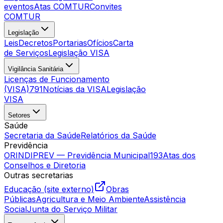
eventos
Atas COMTUR
Convites
COMTUR
Legislação
Leis
Decretos
Portarias
Ofícios
Carta
de Serviços
Legislação VISA
Vigilância Sanitária
Licenças de Funcionamento
(VISA)
791
Notícias da VISA
Legislação
VISA
Setores
Saúde
Secretaria da Saúde
Relatórios da Saúde
Previdência
ORINDIPREV — Previdência Municipal
193
Atas dos
Conselhos e Diretoria
Outras secretarias
Educação (site externo)
Obras
Públicas
Agricultura e Meio Ambiente
Assistência
Social
Junta do Serviço Militar