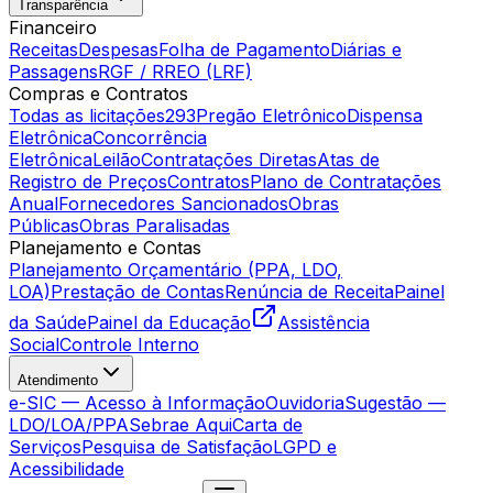
Transparência
Financeiro
Receitas
Despesas
Folha de Pagamento
Diárias e
Passagens
RGF / RREO (LRF)
Compras e Contratos
Todas as licitações
293
Pregão Eletrônico
Dispensa
Eletrônica
Concorrência
Eletrônica
Leilão
Contratações Diretas
Atas de
Registro de Preços
Contratos
Plano de Contratações
Anual
Fornecedores Sancionados
Obras
Públicas
Obras Paralisadas
Planejamento e Contas
Planejamento Orçamentário (PPA, LDO,
LOA)
Prestação de Contas
Renúncia de Receita
Painel
da Saúde
Painel da Educação
Assistência
Social
Controle Interno
Atendimento
e-SIC — Acesso à Informação
Ouvidoria
Sugestão —
LDO/LOA/PPA
Sebrae Aqui
Carta de
Serviços
Pesquisa de Satisfação
LGPD e
Acessibilidade