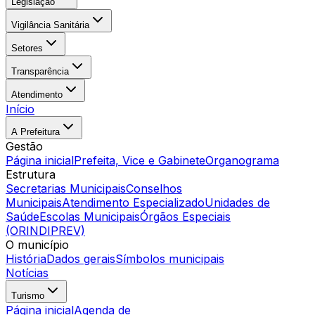
Legislação
Vigilância Sanitária
Setores
Transparência
Atendimento
Início
A Prefeitura
Gestão
Página inicial
Prefeita, Vice e Gabinete
Organograma
Estrutura
Secretarias Municipais
Conselhos
Municipais
Atendimento Especializado
Unidades de
Saúde
Escolas Municipais
Órgãos Especiais
(ORINDIPREV)
O município
História
Dados gerais
Símbolos municipais
Notícias
Turismo
Página inicial
Agenda de