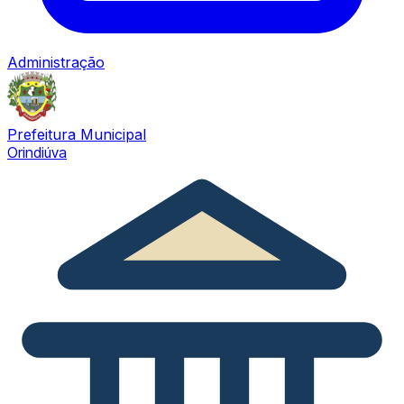
Administração
Prefeitura Municipal
Orindiúva