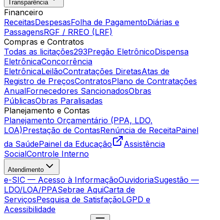
Transparência
Financeiro
Receitas
Despesas
Folha de Pagamento
Diárias e
Passagens
RGF / RREO (LRF)
Compras e Contratos
Todas as licitações
293
Pregão Eletrônico
Dispensa
Eletrônica
Concorrência
Eletrônica
Leilão
Contratações Diretas
Atas de
Registro de Preços
Contratos
Plano de Contratações
Anual
Fornecedores Sancionados
Obras
Públicas
Obras Paralisadas
Planejamento e Contas
Planejamento Orçamentário (PPA, LDO,
LOA)
Prestação de Contas
Renúncia de Receita
Painel
da Saúde
Painel da Educação
Assistência
Social
Controle Interno
Atendimento
e-SIC — Acesso à Informação
Ouvidoria
Sugestão —
LDO/LOA/PPA
Sebrae Aqui
Carta de
Serviços
Pesquisa de Satisfação
LGPD e
Acessibilidade