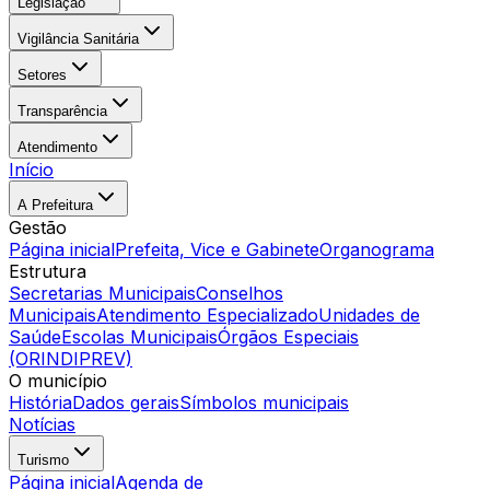
Legislação
Vigilância Sanitária
Setores
Transparência
Atendimento
Início
A Prefeitura
Gestão
Página inicial
Prefeita, Vice e Gabinete
Organograma
Estrutura
Secretarias Municipais
Conselhos
Municipais
Atendimento Especializado
Unidades de
Saúde
Escolas Municipais
Órgãos Especiais
(ORINDIPREV)
O município
História
Dados gerais
Símbolos municipais
Notícias
Turismo
Página inicial
Agenda de