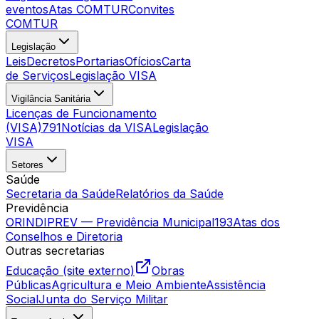
eventos
Atas COMTUR
Convites
COMTUR
Legislação
Leis
Decretos
Portarias
Ofícios
Carta
de Serviços
Legislação VISA
Vigilância Sanitária
Licenças de Funcionamento
(VISA)
791
Notícias da VISA
Legislação
VISA
Setores
Saúde
Secretaria da Saúde
Relatórios da Saúde
Previdência
ORINDIPREV — Previdência Municipal
193
Atas dos
Conselhos e Diretoria
Outras secretarias
Educação (site externo)
Obras
Públicas
Agricultura e Meio Ambiente
Assistência
Social
Junta do Serviço Militar