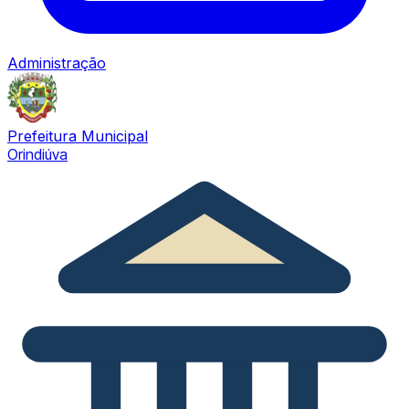
Administração
Prefeitura Municipal
Orindiúva