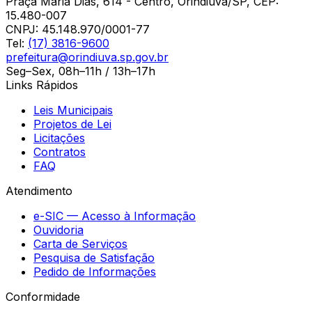
Praça Maria Dias, 614 - Centro, Orindiúva/SP, CEP:
15.480-007
CNPJ:
45.148.970/0001-77
Tel:
(17) 3816-9600
prefeitura@orindiuva.sp.gov.br
Seg–Sex, 08h–11h / 13h–17h
Links Rápidos
Leis Municipais
Projetos de Lei
Licitações
Contratos
FAQ
Atendimento
e-SIC — Acesso à Informação
Ouvidoria
Carta de Serviços
Pesquisa de Satisfação
Pedido de Informações
Conformidade