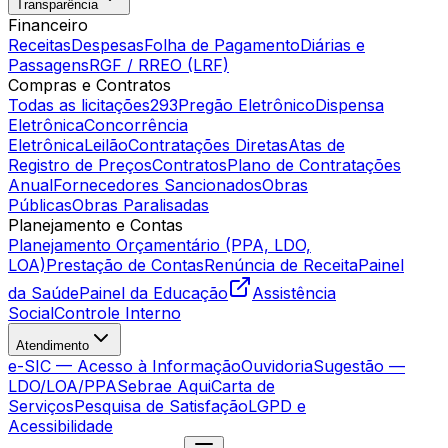
Transparência
Financeiro
Receitas
Despesas
Folha de Pagamento
Diárias e
Passagens
RGF / RREO (LRF)
Compras e Contratos
Todas as licitações
293
Pregão Eletrônico
Dispensa
Eletrônica
Concorrência
Eletrônica
Leilão
Contratações Diretas
Atas de
Registro de Preços
Contratos
Plano de Contratações
Anual
Fornecedores Sancionados
Obras
Públicas
Obras Paralisadas
Planejamento e Contas
Planejamento Orçamentário (PPA, LDO,
LOA)
Prestação de Contas
Renúncia de Receita
Painel
da Saúde
Painel da Educação
Assistência
Social
Controle Interno
Atendimento
e-SIC — Acesso à Informação
Ouvidoria
Sugestão —
LDO/LOA/PPA
Sebrae Aqui
Carta de
Serviços
Pesquisa de Satisfação
LGPD e
Acessibilidade