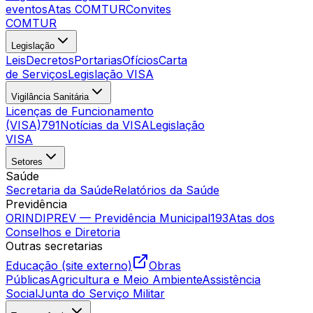
eventos
Atas COMTUR
Convites
COMTUR
Legislação
Leis
Decretos
Portarias
Ofícios
Carta
de Serviços
Legislação VISA
Vigilância Sanitária
Licenças de Funcionamento
(VISA)
791
Notícias da VISA
Legislação
VISA
Setores
Saúde
Secretaria da Saúde
Relatórios da Saúde
Previdência
ORINDIPREV — Previdência Municipal
193
Atas dos
Conselhos e Diretoria
Outras secretarias
Educação (site externo)
Obras
Públicas
Agricultura e Meio Ambiente
Assistência
Social
Junta do Serviço Militar