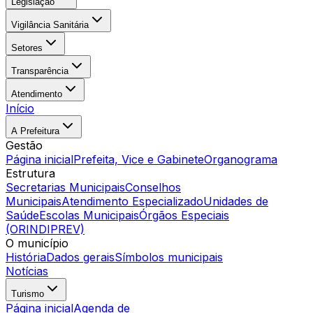
Legislação
Vigilância Sanitária
Setores
Transparência
Atendimento
Início
A Prefeitura
Gestão
Página inicial
Prefeita, Vice e Gabinete
Organograma
Estrutura
Secretarias Municipais
Conselhos
Municipais
Atendimento Especializado
Unidades de
Saúde
Escolas Municipais
Órgãos Especiais
(ORINDIPREV)
O município
História
Dados gerais
Símbolos municipais
Notícias
Turismo
Página inicial
Agenda de