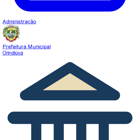
Administração
Prefeitura Municipal
Orindiúva