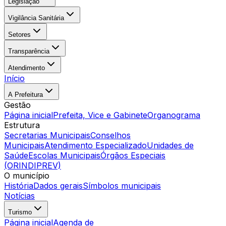
Legislação
Vigilância Sanitária
Setores
Transparência
Atendimento
Início
A Prefeitura
Gestão
Página inicial
Prefeita, Vice e Gabinete
Organograma
Estrutura
Secretarias Municipais
Conselhos
Municipais
Atendimento Especializado
Unidades de
Saúde
Escolas Municipais
Órgãos Especiais
(ORINDIPREV)
O município
História
Dados gerais
Símbolos municipais
Notícias
Turismo
Página inicial
Agenda de