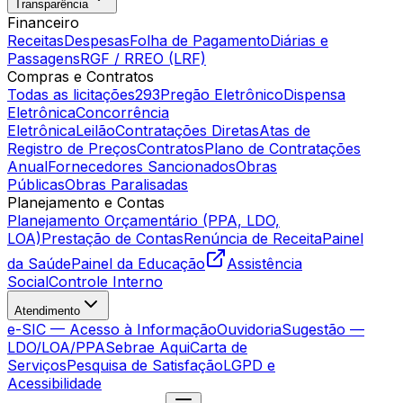
Transparência
Financeiro
Receitas
Despesas
Folha de Pagamento
Diárias e
Passagens
RGF / RREO (LRF)
Compras e Contratos
Todas as licitações
293
Pregão Eletrônico
Dispensa
Eletrônica
Concorrência
Eletrônica
Leilão
Contratações Diretas
Atas de
Registro de Preços
Contratos
Plano de Contratações
Anual
Fornecedores Sancionados
Obras
Públicas
Obras Paralisadas
Planejamento e Contas
Planejamento Orçamentário (PPA, LDO,
LOA)
Prestação de Contas
Renúncia de Receita
Painel
da Saúde
Painel da Educação
Assistência
Social
Controle Interno
Atendimento
e-SIC — Acesso à Informação
Ouvidoria
Sugestão —
LDO/LOA/PPA
Sebrae Aqui
Carta de
Serviços
Pesquisa de Satisfação
LGPD e
Acessibilidade