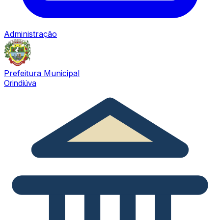
Administração
Prefeitura Municipal
Orindiúva