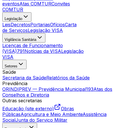
eventos
Atas COMTUR
Convites
COMTUR
Legislação
Leis
Decretos
Portarias
Ofícios
Carta
de Serviços
Legislação VISA
Vigilância Sanitária
Licenças de Funcionamento
(VISA)
791
Notícias da VISA
Legislação
VISA
Setores
Saúde
Secretaria da Saúde
Relatórios da Saúde
Previdência
ORINDIPREV — Previdência Municipal
193
Atas dos
Conselhos e Diretoria
Outras secretarias
Educação (site externo)
Obras
Públicas
Agricultura e Meio Ambiente
Assistência
Social
Junta do Serviço Militar