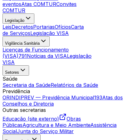
eventos
Atas COMTUR
Convites
COMTUR
Legislação
Leis
Decretos
Portarias
Ofícios
Carta
de Serviços
Legislação VISA
Vigilância Sanitária
Licenças de Funcionamento
(VISA)
791
Notícias da VISA
Legislação
VISA
Setores
Saúde
Secretaria da Saúde
Relatórios da Saúde
Previdência
ORINDIPREV — Previdência Municipal
193
Atas dos
Conselhos e Diretoria
Outras secretarias
Educação (site externo)
Obras
Públicas
Agricultura e Meio Ambiente
Assistência
Social
Junta do Serviço Militar