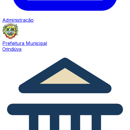
Administração
Prefeitura Municipal
Orindiúva