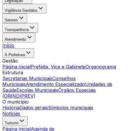
Legislação
Vigilância Sanitária
Setores
Transparência
Atendimento
Início
A Prefeitura
Gestão
Página inicial
Prefeita, Vice e Gabinete
Organograma
Estrutura
Secretarias Municipais
Conselhos
Municipais
Atendimento Especializado
Unidades de
Saúde
Escolas Municipais
Órgãos Especiais
(ORINDIPREV)
O município
História
Dados gerais
Símbolos municipais
Notícias
Turismo
Página inicial
Agenda de