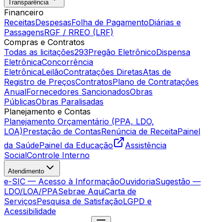
Transparência
Financeiro
Receitas
Despesas
Folha de Pagamento
Diárias e
Passagens
RGF / RREO (LRF)
Compras e Contratos
Todas as licitações
293
Pregão Eletrônico
Dispensa
Eletrônica
Concorrência
Eletrônica
Leilão
Contratações Diretas
Atas de
Registro de Preços
Contratos
Plano de Contratações
Anual
Fornecedores Sancionados
Obras
Públicas
Obras Paralisadas
Planejamento e Contas
Planejamento Orçamentário (PPA, LDO,
LOA)
Prestação de Contas
Renúncia de Receita
Painel
da Saúde
Painel da Educação
Assistência
Social
Controle Interno
Atendimento
e-SIC — Acesso à Informação
Ouvidoria
Sugestão —
LDO/LOA/PPA
Sebrae Aqui
Carta de
Serviços
Pesquisa de Satisfação
LGPD e
Acessibilidade