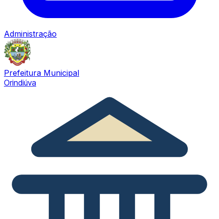
Administração
Prefeitura Municipal
Orindiúva