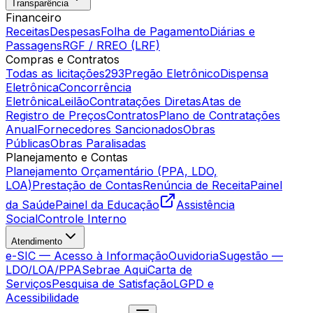
Transparência
Financeiro
Receitas
Despesas
Folha de Pagamento
Diárias e
Passagens
RGF / RREO (LRF)
Compras e Contratos
Todas as licitações
293
Pregão Eletrônico
Dispensa
Eletrônica
Concorrência
Eletrônica
Leilão
Contratações Diretas
Atas de
Registro de Preços
Contratos
Plano de Contratações
Anual
Fornecedores Sancionados
Obras
Públicas
Obras Paralisadas
Planejamento e Contas
Planejamento Orçamentário (PPA, LDO,
LOA)
Prestação de Contas
Renúncia de Receita
Painel
da Saúde
Painel da Educação
Assistência
Social
Controle Interno
Atendimento
e-SIC — Acesso à Informação
Ouvidoria
Sugestão —
LDO/LOA/PPA
Sebrae Aqui
Carta de
Serviços
Pesquisa de Satisfação
LGPD e
Acessibilidade