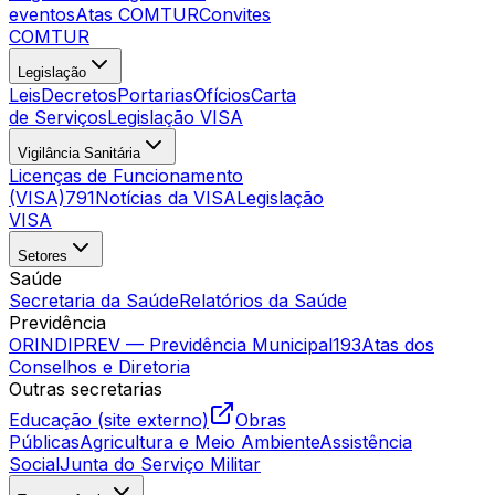
eventos
Atas COMTUR
Convites
COMTUR
Legislação
Leis
Decretos
Portarias
Ofícios
Carta
de Serviços
Legislação VISA
Vigilância Sanitária
Licenças de Funcionamento
(VISA)
791
Notícias da VISA
Legislação
VISA
Setores
Saúde
Secretaria da Saúde
Relatórios da Saúde
Previdência
ORINDIPREV — Previdência Municipal
193
Atas dos
Conselhos e Diretoria
Outras secretarias
Educação (site externo)
Obras
Públicas
Agricultura e Meio Ambiente
Assistência
Social
Junta do Serviço Militar