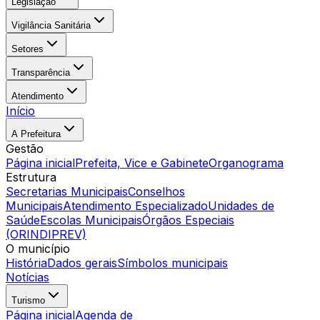
Legislação
Vigilância Sanitária
Setores
Transparência
Atendimento
Início
A Prefeitura
Gestão
Página inicial
Prefeita, Vice e Gabinete
Organograma
Estrutura
Secretarias Municipais
Conselhos
Municipais
Atendimento Especializado
Unidades de
Saúde
Escolas Municipais
Órgãos Especiais
(ORINDIPREV)
O município
História
Dados gerais
Símbolos municipais
Notícias
Turismo
Página inicial
Agenda de