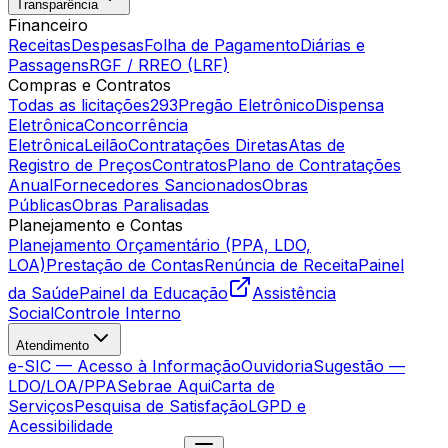
Transparência
Financeiro
Receitas
Despesas
Folha de Pagamento
Diárias e
Passagens
RGF / RREO (LRF)
Compras e Contratos
Todas as licitações
293
Pregão Eletrônico
Dispensa
Eletrônica
Concorrência
Eletrônica
Leilão
Contratações Diretas
Atas de
Registro de Preços
Contratos
Plano de Contratações
Anual
Fornecedores Sancionados
Obras
Públicas
Obras Paralisadas
Planejamento e Contas
Planejamento Orçamentário (PPA, LDO,
LOA)
Prestação de Contas
Renúncia de Receita
Painel
da Saúde
Painel da Educação
Assistência
Social
Controle Interno
Atendimento
e-SIC — Acesso à Informação
Ouvidoria
Sugestão —
LDO/LOA/PPA
Sebrae Aqui
Carta de
Serviços
Pesquisa de Satisfação
LGPD e
Acessibilidade