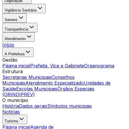
Legislação
Vigilância Sanitária
Setores
Transparência
Atendimento
Início
A Prefeitura
Gestão
Página inicial
Prefeita, Vice e Gabinete
Organograma
Estrutura
Secretarias Municipais
Conselhos
Municipais
Atendimento Especializado
Unidades de
Saúde
Escolas Municipais
Órgãos Especiais
(ORINDIPREV)
O município
História
Dados gerais
Símbolos municipais
Notícias
Turismo
Página inicial
Agenda de