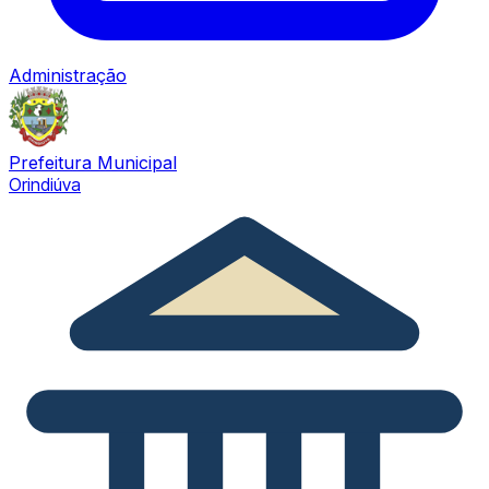
Administração
Prefeitura Municipal
Orindiúva