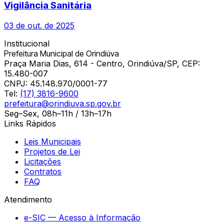
Vigilância Sanitária
03 de out. de 2025
Institucional
Prefeitura Municipal de Orindiúva
Praça Maria Dias, 614 - Centro, Orindiúva/SP, CEP:
15.480-007
CNPJ:
45.148.970/0001-77
Tel:
(17) 3816-9600
prefeitura@orindiuva.sp.gov.br
Seg–Sex, 08h–11h / 13h–17h
Links Rápidos
Leis Municipais
Projetos de Lei
Licitações
Contratos
FAQ
Atendimento
e-SIC — Acesso à Informação