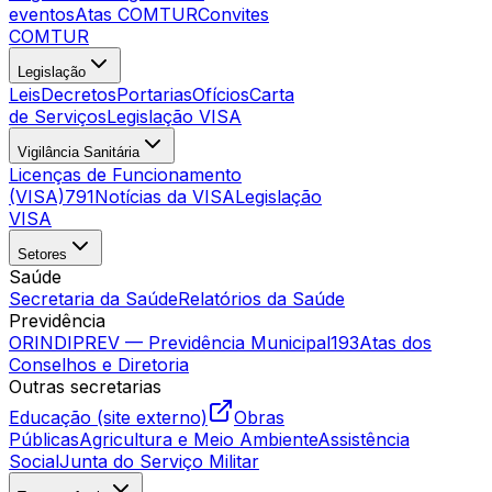
eventos
Atas COMTUR
Convites
COMTUR
Legislação
Leis
Decretos
Portarias
Ofícios
Carta
de Serviços
Legislação VISA
Vigilância Sanitária
Licenças de Funcionamento
(VISA)
791
Notícias da VISA
Legislação
VISA
Setores
Saúde
Secretaria da Saúde
Relatórios da Saúde
Previdência
ORINDIPREV — Previdência Municipal
193
Atas dos
Conselhos e Diretoria
Outras secretarias
Educação (site externo)
Obras
Públicas
Agricultura e Meio Ambiente
Assistência
Social
Junta do Serviço Militar