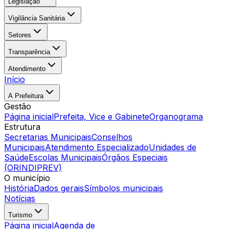
Legislação
Vigilância Sanitária
Setores
Transparência
Atendimento
Início
A Prefeitura
Gestão
Página inicial
Prefeita, Vice e Gabinete
Organograma
Estrutura
Secretarias Municipais
Conselhos
Municipais
Atendimento Especializado
Unidades de
Saúde
Escolas Municipais
Órgãos Especiais
(ORINDIPREV)
O município
História
Dados gerais
Símbolos municipais
Notícias
Turismo
Página inicial
Agenda de