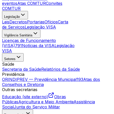
eventos
Atas COMTUR
Convites
COMTUR
Legislação
Leis
Decretos
Portarias
Ofícios
Carta
de Serviços
Legislação VISA
Vigilância Sanitária
Licenças de Funcionamento
(VISA)
791
Notícias da VISA
Legislação
VISA
Setores
Saúde
Secretaria da Saúde
Relatórios da Saúde
Previdência
ORINDIPREV — Previdência Municipal
193
Atas dos
Conselhos e Diretoria
Outras secretarias
Educação (site externo)
Obras
Públicas
Agricultura e Meio Ambiente
Assistência
Social
Junta do Serviço Militar