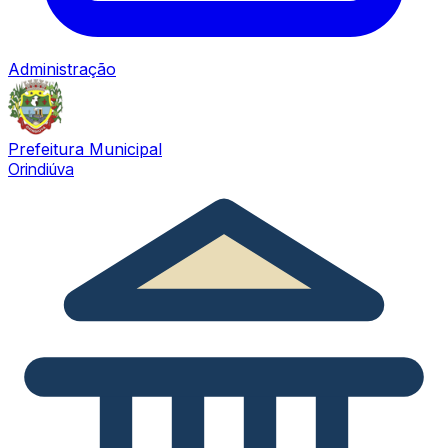
Administração
Prefeitura Municipal
Orindiúva