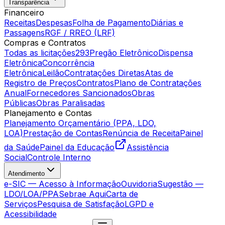
Transparência
Financeiro
Receitas
Despesas
Folha de Pagamento
Diárias e
Passagens
RGF / RREO (LRF)
Compras e Contratos
Todas as licitações
293
Pregão Eletrônico
Dispensa
Eletrônica
Concorrência
Eletrônica
Leilão
Contratações Diretas
Atas de
Registro de Preços
Contratos
Plano de Contratações
Anual
Fornecedores Sancionados
Obras
Públicas
Obras Paralisadas
Planejamento e Contas
Planejamento Orçamentário (PPA, LDO,
LOA)
Prestação de Contas
Renúncia de Receita
Painel
da Saúde
Painel da Educação
Assistência
Social
Controle Interno
Atendimento
e-SIC — Acesso à Informação
Ouvidoria
Sugestão —
LDO/LOA/PPA
Sebrae Aqui
Carta de
Serviços
Pesquisa de Satisfação
LGPD e
Acessibilidade