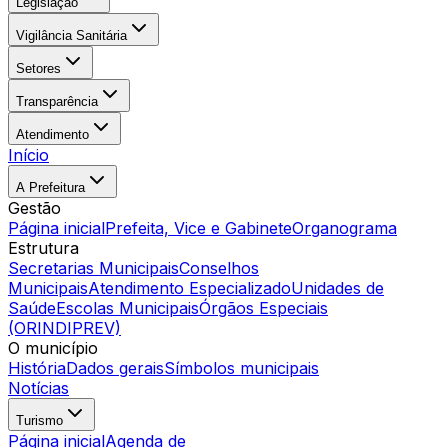
Legislação
Vigilância Sanitária
Setores
Transparência
Atendimento
Início
A Prefeitura
Gestão
Página inicial
Prefeita, Vice e Gabinete
Organograma
Estrutura
Secretarias Municipais
Conselhos
Municipais
Atendimento Especializado
Unidades de
Saúde
Escolas Municipais
Órgãos Especiais
(ORINDIPREV)
O município
História
Dados gerais
Símbolos municipais
Notícias
Turismo
Página inicial
Agenda de