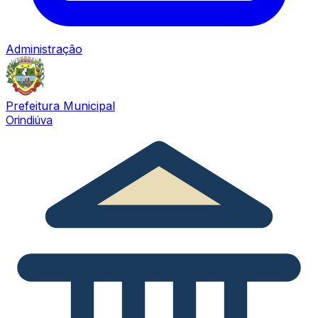
Administração
Prefeitura Municipal
Orindiúva