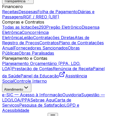
Transparência
Financeiro
Receitas
Despesas
Folha de Pagamento
Diárias e
Passagens
RGF / RREO (LRF)
Compras e Contratos
Todas as licitações
293
Pregão Eletrônico
Dispensa
Eletrônica
Concorrência
Eletrônica
Leilão
Contratações Diretas
Atas de
Registro de Preços
Contratos
Plano de Contratações
Anual
Fornecedores Sancionados
Obras
Públicas
Obras Paralisadas
Planejamento e Contas
Planejamento Orçamentário (PPA, LDO,
LOA)
Prestação de Contas
Renúncia de Receita
Painel
da Saúde
Painel da Educação
Assistência
Social
Controle Interno
Atendimento
e-SIC — Acesso à Informação
Ouvidoria
Sugestão —
LDO/LOA/PPA
Sebrae Aqui
Carta de
Serviços
Pesquisa de Satisfação
LGPD e
Acessibilidade