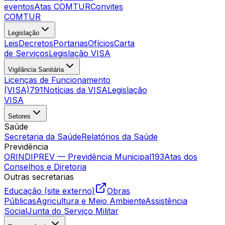
eventos
Atas COMTUR
Convites
COMTUR
Legislação
Leis
Decretos
Portarias
Ofícios
Carta
de Serviços
Legislação VISA
Vigilância Sanitária
Licenças de Funcionamento
(VISA)
791
Notícias da VISA
Legislação
VISA
Setores
Saúde
Secretaria da Saúde
Relatórios da Saúde
Previdência
ORINDIPREV — Previdência Municipal
193
Atas dos
Conselhos e Diretoria
Outras secretarias
Educação (site externo)
Obras
Públicas
Agricultura e Meio Ambiente
Assistência
Social
Junta do Serviço Militar