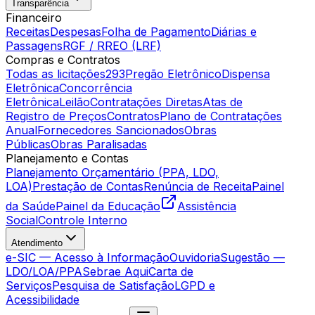
Transparência
Financeiro
Receitas
Despesas
Folha de Pagamento
Diárias e
Passagens
RGF / RREO (LRF)
Compras e Contratos
Todas as licitações
293
Pregão Eletrônico
Dispensa
Eletrônica
Concorrência
Eletrônica
Leilão
Contratações Diretas
Atas de
Registro de Preços
Contratos
Plano de Contratações
Anual
Fornecedores Sancionados
Obras
Públicas
Obras Paralisadas
Planejamento e Contas
Planejamento Orçamentário (PPA, LDO,
LOA)
Prestação de Contas
Renúncia de Receita
Painel
da Saúde
Painel da Educação
Assistência
Social
Controle Interno
Atendimento
e-SIC — Acesso à Informação
Ouvidoria
Sugestão —
LDO/LOA/PPA
Sebrae Aqui
Carta de
Serviços
Pesquisa de Satisfação
LGPD e
Acessibilidade