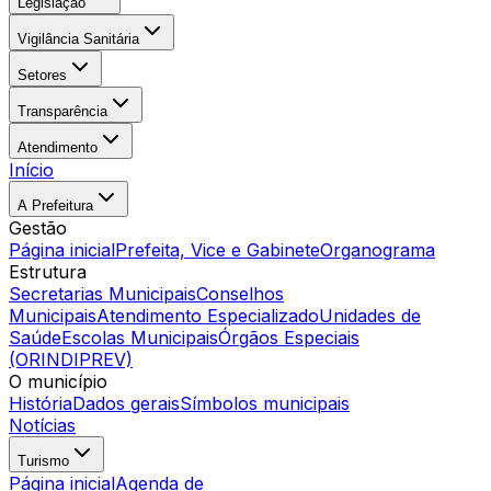
Legislação
Vigilância Sanitária
Setores
Transparência
Atendimento
Início
A Prefeitura
Gestão
Página inicial
Prefeita, Vice e Gabinete
Organograma
Estrutura
Secretarias Municipais
Conselhos
Municipais
Atendimento Especializado
Unidades de
Saúde
Escolas Municipais
Órgãos Especiais
(ORINDIPREV)
O município
História
Dados gerais
Símbolos municipais
Notícias
Turismo
Página inicial
Agenda de