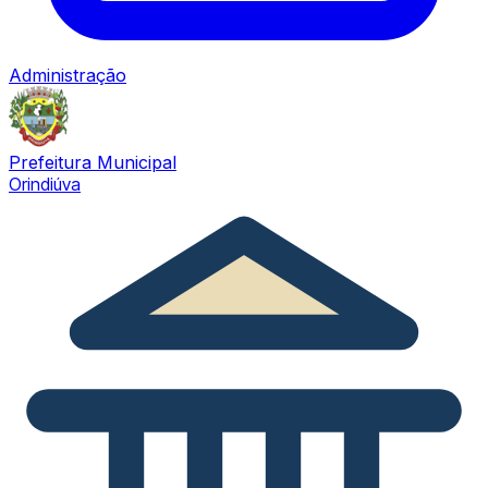
Administração
Prefeitura Municipal
Orindiúva