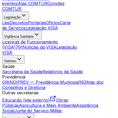
eventos
Atas COMTUR
Convites
COMTUR
Legislação
Leis
Decretos
Portarias
Ofícios
Carta
de Serviços
Legislação VISA
Vigilância Sanitária
Licenças de Funcionamento
(VISA)
791
Notícias da VISA
Legislação
VISA
Setores
Saúde
Secretaria da Saúde
Relatórios da Saúde
Previdência
ORINDIPREV — Previdência Municipal
193
Atas dos
Conselhos e Diretoria
Outras secretarias
Educação (site externo)
Obras
Públicas
Agricultura e Meio Ambiente
Assistência
Social
Junta do Serviço Militar